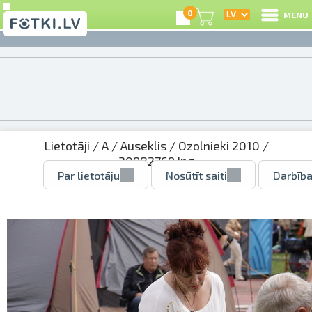
0
MENU
Lietotāji
/
A
/
Auseklis
/
Ozolnieki 2010
/
30982769.jpg
Par lietotāju
Nosūtīt saiti
Darbība