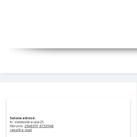
Salona adrese:
Kr. Valdemāra iela 25
tālrunis:
29463111, 67331148
rakstīt e-mail