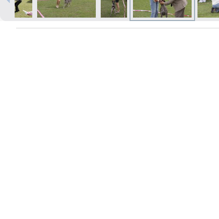
Izdrukas 1h laikā Rīgā – pasūtiet
tiešsaistē
Dažādi formāti un papīra veidi
jūsu foto
Piegāde visā Latvijā vai
saņemšana klātienē