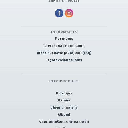
SEKOJIET MUMS
INFORMĀCIJA
Par mums
Lietošanas noteikumi
Biežāk uzdotie jautājumi (FAQ)
Izgatavošanas laiks
FOTO PRODUKTI
Baterijas
Rāmīši
dāvanu maisiņi
Albumi
Venr. lietošanas fotoaparāti