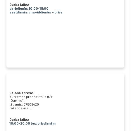
Darba laiks:
darbdienās 10:00-18:00
sestdienās un svētdienās – brīvs
Salona adrese:
Kurzemes prospekts 1a (t/c
"Damme")
tālrunis:
67809420
rakstīt e-mail
Darba laiks:
10:00-20:00 bez brīvdienām