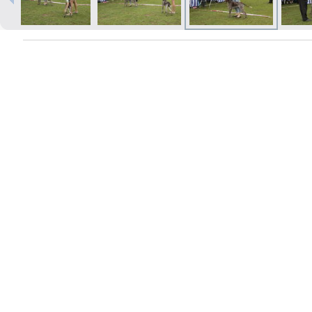
Izdrukas 1h laikā Rīgā – pasūtiet
tiešsaistē
Dažādi formāti un papīra veidi
jūsu foto
Piegāde visā Latvijā vai
saņemšana klātienē