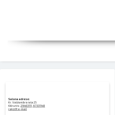
Salona adrese:
Kr. Valdemāra iela 25
tālrunis:
29463111, 67331148
rakstīt e-mail