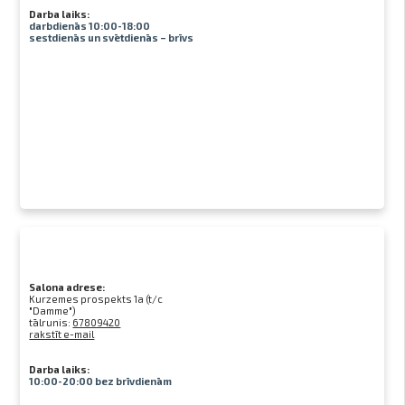
Darba laiks:
darbdienās 10:00-18:00
sestdienās un svētdienās – brīvs
Salona adrese:
Kurzemes prospekts 1a (t/c
"Damme")
tālrunis:
67809420
rakstīt e-mail
Darba laiks:
10:00-20:00 bez brīvdienām