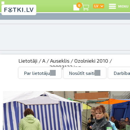
0
MENU
Lietotāji
/
A
/
Auseklis
/
Ozolnieki 2010
/
30983122.jpg
Par lietotāju
Nosūtīt saiti
Darbība