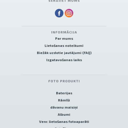
SEKOJIET MUMS
INFORMĀCIJA
Par mums
Lietošanas noteikumi
Biežāk uzdotie jautājumi (FAQ)
Izgatavošanas laiks
FOTO PRODUKTI
Baterijas
Rāmīši
dāvanu maisiņi
Albumi
Venr. lietošanas fotoaparāti