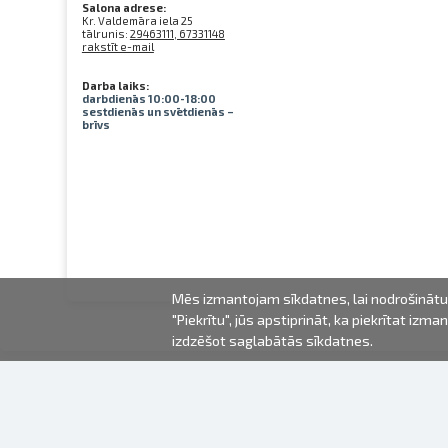
Salona adrese:
Kr. Valdemāra iela 25
tālrunis:
29463111, 67331148
rakstīt e-mail
Darba laiks:
darbdienās 10:00-18:00
sestdienās un svētdienās –
brīvs
Mēs izmantojam sīkdatnes, lai nodrošinātu 
"Piekrītu", jūs apstiprināt, ka piekrītat iz
izdzēšot saglabātās sīkdatnes.