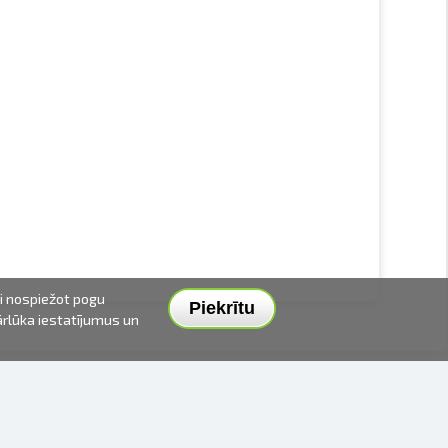
ai nospiežot pogu
Piekrītu
pārlūka iestatījumus un