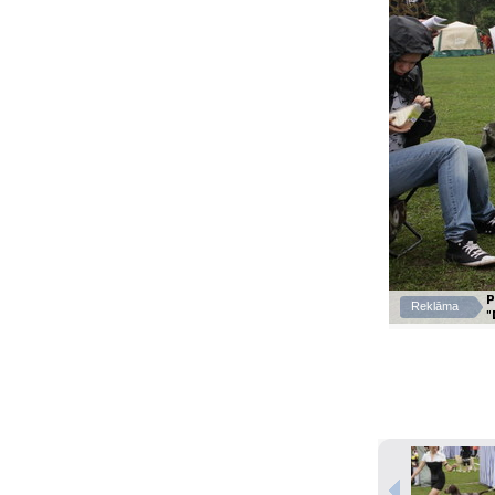
P
Reklāma
"