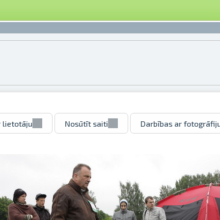
 lietotāju
Nosūtīt saiti
Darbības ar fotogrāfij