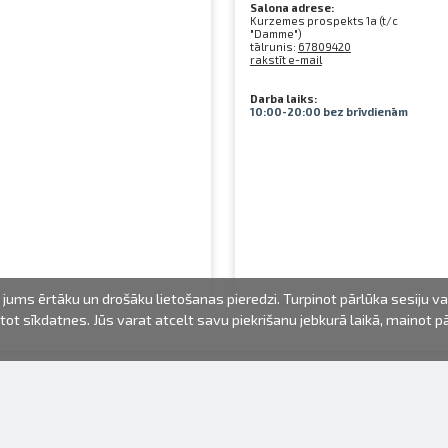
Salona adrese:
Kurzemes prospekts 1a (t/c
"Damme")
tālrunis:
67809420
rakstīt e-mail
Darba laiks:
10:00-20:00 bez brīvdienām
jums ērtāku un drošāku lietošanas pieredzi. Turpinot pārlūka sesiju v
mantot sīkdatnes. Jūs varat atcelt savu piekrišanu jebkurā laikā, mainot 