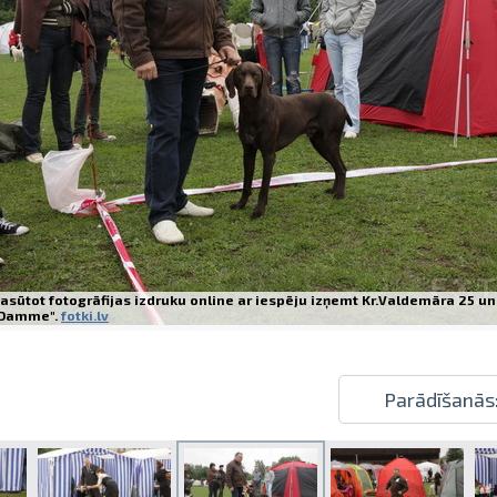
Izdrukas 1h laikā Rīgā – pasūtiet tieš
Dažādi formāti un papīra veidi jūsu 
Piegāde visā Latvijā vai saņemšana kl
asūtot fotogrāfijas izdruku online ar iespēju izņemt Kr.Valdemāra 25 un
Damme".
fotki.lv
Parādīšanās