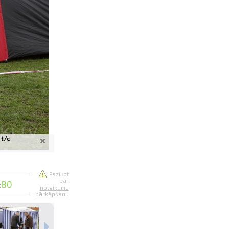
saistē
foto
ātienē
 t/c
Paziņot
par
:
80
noteikumu
pārkāpšanu