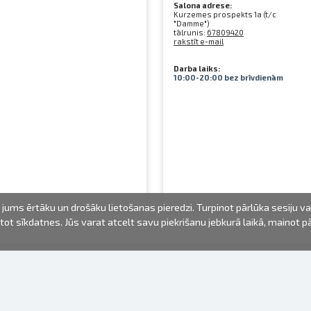
Salona adrese:
Kurzemes prospekts 1a (t/c
"Damme")
tālrunis:
67809420
rakstīt e-mail
Darba laiks:
10:00-20:00 bez brīvdienām
jums ērtāku un drošāku lietošanas pieredzi. Turpinot pārlūka sesiju v
mantot sīkdatnes. Jūs varat atcelt savu piekrišanu jebkurā laikā, mainot 