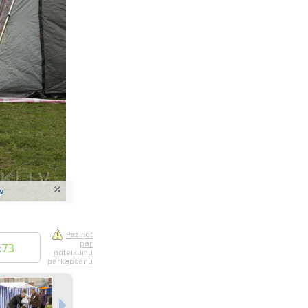
saistē
foto
ātienē
lv
Paziņot
par
:
73
noteikumu
pārkāpšanu