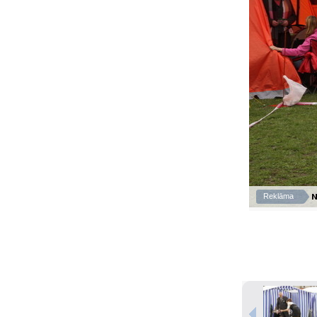
N
Reklāma