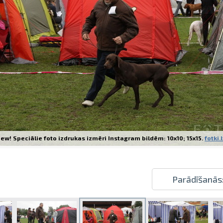
Izdrukas 1h laikā Rīgā – pasūtiet tieš
Dažādi formāti un papīra veidi jūsu 
Piegāde visā Latvijā vai saņemšana kl
ew! Speciālie foto izdrukas izmēri Instagram bildēm: 10x10; 15x15.
fotki.
Parādīšanās