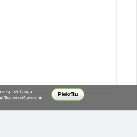
ai nospiežot pogu
Piekrītu
pārlūka iestatījumus un