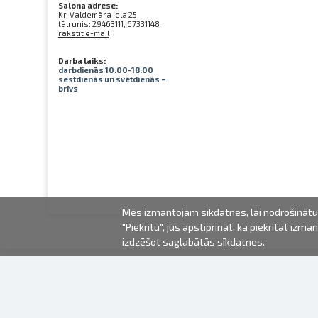
Salona adrese:
Kr. Valdemāra iela 25
tālrunis:
29463111, 67331148
rakstīt e-mail
Darba laiks:
darbdienās 10:00-18:00
sestdienās un svētdienās –
brīvs
Mēs izmantojam sīkdatnes, lai nodrošinātu 
"Piekrītu", jūs apstiprināt, ka piekrītat iz
izdzēšot saglabātās sīkdatnes.