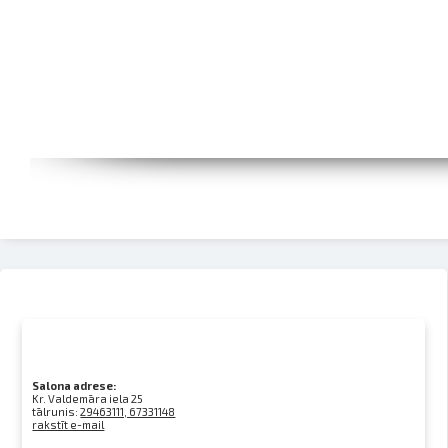
Salona adrese:
Kr. Valdemāra iela 25
tālrunis:
29463111, 67331148
rakstīt e-mail