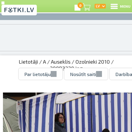
0
MENU
Lietotāji
/
A
/
Auseklis
/
Ozolnieki 2010
/
30983220.jpg
Par lietotāju
Nosūtīt saiti
Darbība