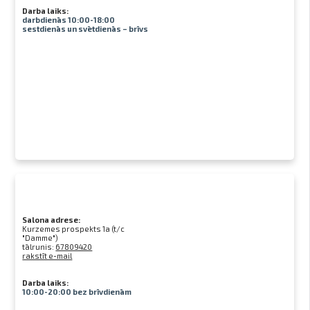
Darba laiks:
darbdienās 10:00-18:00
sestdienās un svētdienās – brīvs
Salona adrese:
Kurzemes prospekts 1a (t/c
"Damme")
tālrunis:
67809420
rakstīt e-mail
Darba laiks:
10:00-20:00 bez brīvdienām