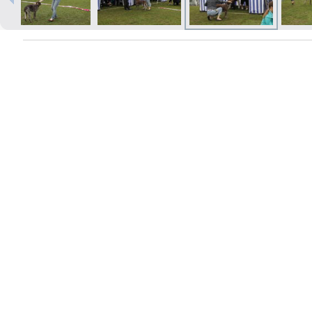
Izdrukas 1h laikā Rīgā – pasūtiet
tiešsaistē
Dažādi formāti un papīra veidi
jūsu foto
Piegāde visā Latvijā vai
saņemšana klātienē