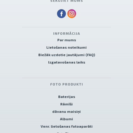
SEKOJIET MUMS
INFORMĀCIJA
Par mums
Lietošanas noteikumi
Biežāk uzdotie jautājumi (FAQ)
Izgatavošanas laiks
FOTO PRODUKTI
Baterijas
Rāmīši
dāvanu maisiņi
Albumi
Venr. lietošanas fotoaparāti