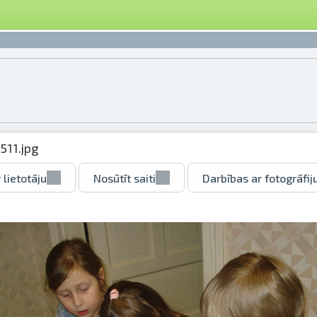
511.jpg
 lietotāju
Nosūtīt saiti
Darbības ar fotogrāfij