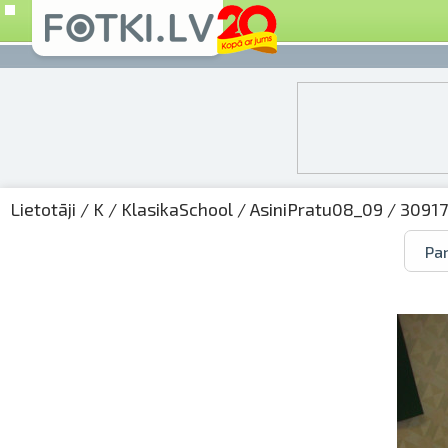
Lietotāji
/
K
/
KlasikaSchool
/
AsiniPratu08_09
/ 30917
Par