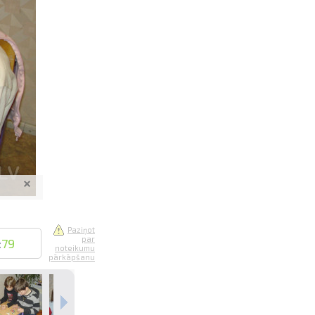
saistē
foto
ātienē
Paziņot
par
:
79
noteikumu
pārkāpšanu