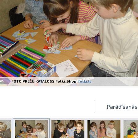
Izdrukas 1h laikā Rīgā – pasūtiet tieš
Dažādi formāti un papīra veidi jūsu 
Piegāde visā Latvijā vai saņemšana kl
FOTO PREČU KATALOGS Fotki_Shop.
fotki.lv
ma
Parādīšanās