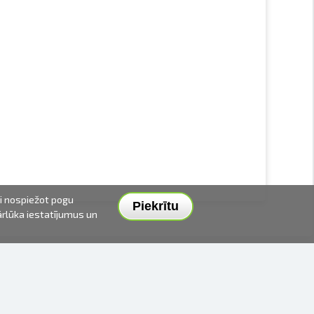
ai nospiežot pogu
Piekrītu
pārlūka iestatījumus un