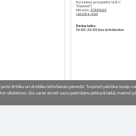
Kurzemes prospekts 1a (t/c
"Damme")
tālrunis:
67809420
rakstīt e-mail
Darba laiks:
10:00-20:00 bez brīvdienām
jums ērtāku un drošāku lietošanas pieredzi. Turpinot pārlūka sesiju v
mantot sīkdatnes. Jūs varat atcelt savu piekrišanu jebkurā laikā, mainot 