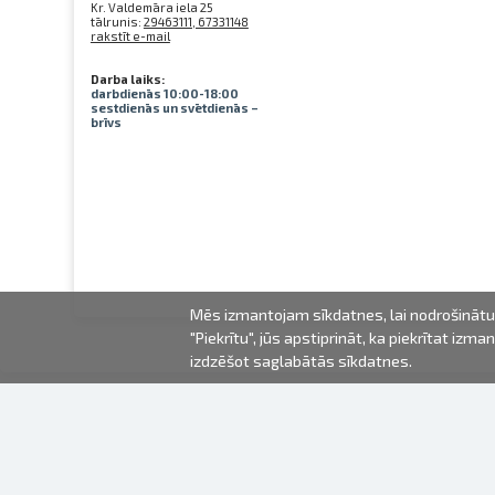
Kr. Valdemāra iela 25
tālrunis:
29463111, 67331148
rakstīt e-mail
Darba laiks:
darbdienās 10:00-18:00
sestdienās un svētdienās –
brīvs
Mēs izmantojam sīkdatnes, lai nodrošinātu 
"Piekrītu", jūs apstiprināt, ka piekrītat iz
izdzēšot saglabātās sīkdatnes.