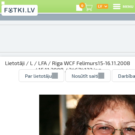
0
MENU
Lietotāji
/
L
/
LFA
/
Riga WCF Felimurs15-16.11.2008
/
15.11.2008
/ 24674122.jpg
Par lietotāju
Nosūtīt saiti
Darbība