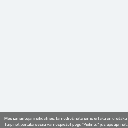
Mēs izmantojam sīkdatnes, lai nodrošinātu jums ērtāku un drošāku l
Turpinot pārlūka sesiju vai nospiežot pogu "Piekrītu", jūs apstiprināt