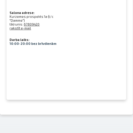
Salona adrese:
Kurzemes prospekts 1a (t/c
"Damme")
tālrunis:
67809420
rakstīt e-mail
Darba laiks:
10:00-20:00 bez brīvdienām