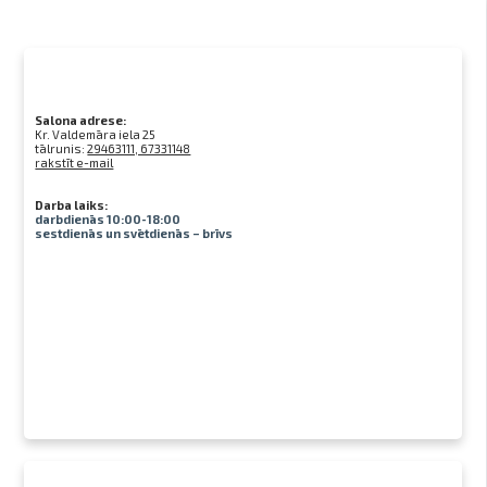
Salona adrese:
Kr. Valdemāra iela 25
tālrunis:
29463111, 67331148
rakstīt e-mail
Darba laiks:
darbdienās 10:00-18:00
sestdienās un svētdienās – brīvs