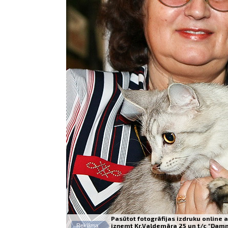
Pasūtot fotogrāfijas izdruku online a
izņemt Kr.Valdemāra 25 un t/c "Dam
Reklāma