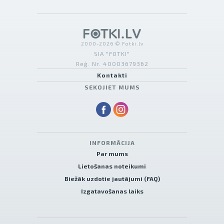
2000-2026 © Fotki.lv
SIA "FOTKI"
Reģ. Nr. 40003679362
Kontakti
SEKOJIET MUMS
INFORMĀCIJA
Par mums
Lietošanas noteikumi
Biežāk uzdotie jautājumi (FAQ)
Izgatavošanas laiks