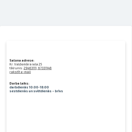
Salona adrese:
Kr. Valdemāra iela 25
tālrunis:
29463111, 67331148
rakstīt e-mail
Darba laiks:
darbdienās 10:00-18:00
sestdienās un svētdienās – brīvs