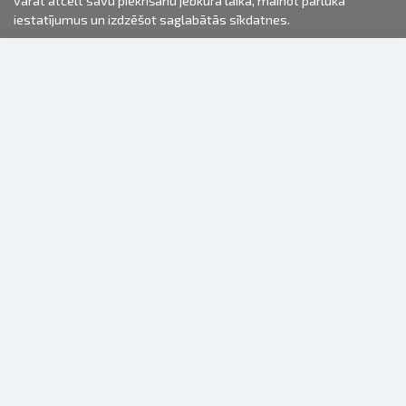
varat atcelt savu piekrišanu jebkurā laikā, mainot pārlūka
iestatījumus un izdzēšot saglabātās sīkdatnes.
2000-2026 © Fotki.lv
SIA "FOTKI"
Reģ. Nr. 40003679362
Kontakti
SEKOJIET MUMS
INFORMĀCIJA
Par mums
Lietošanas noteikumi