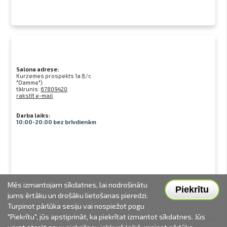
Salona adrese:
Kurzemes prospekts 1a (t/c
"Damme")
tālrunis:
67809420
rakstīt e-mail
Darba laiks:
10:00-20:00 bez brīvdienām
Mēs izmantojam sīkdatnes, lai nodrošinātu
Piekrītu
jums ērtāku un drošāku lietošanas pieredzi.
Turpinot pārlūka sesiju vai nospiežot pogu
"Piekrītu", jūs apstiprināt, ka piekrītat izmantot sīkdatnes. Jūs