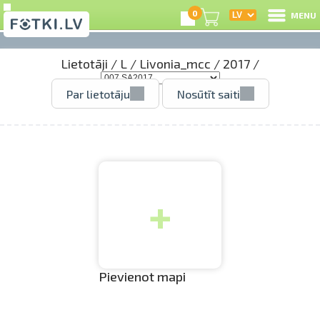
0
MENU
Lietotāji
/
L
/
Livonia_mcc
/
2017
/
I
Par lietotāju
Nosūtīt saiti
R
I
+
e
C
S
Pievienot mapi
Li