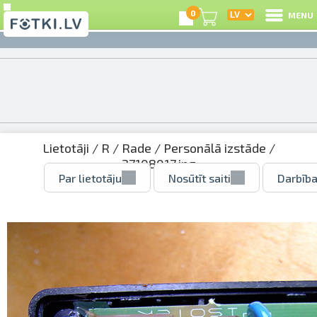
0
MENU
Lietotāji
/
R
/
Rade
/
Personālā izstāde
/
27108017.jpg
Par lietotāju
Nosūtīt saiti
Darbība