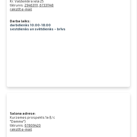
Kr. Valdemāra iela 25
tālrunis:
29463111, 67331148
rakstīt e-mail
Darba laiks:
darbdienās 10:00-18:00
sestdienās un svētdienās – brīvs
Salona adrese:
Kurzemes prospekts 1a (t/c
"Damme")
tālrunis:
67809420
rakstīt e-mail