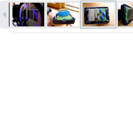
Izdrukas 1h laikā Rīgā – pasūtiet
tiešsaistē
Dažādi formāti un papīra veidi
jūsu foto
Piegāde visā Latvijā vai
saņemšana klātienē