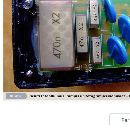
Pasūti fotoalbumus, rāmjus un fotogrāfijas vienuviet – Fo
Reklāma
Par