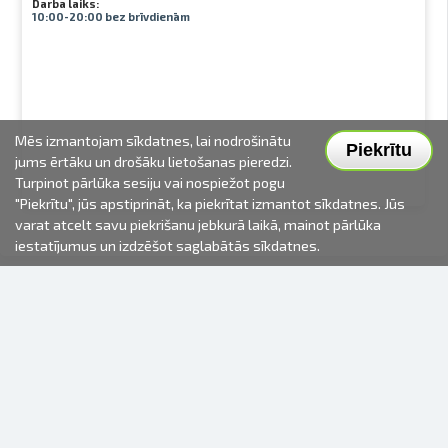
Darba laiks:
10:00-20:00 bez brīvdienām
Mēs izmantojam sīkdatnes, lai nodrošinātu
Piekrītu
jums ērtāku un drošāku lietošanas pieredzi.
Turpinot pārlūka sesiju vai nospiežot pogu
"Piekrītu", jūs apstiprināt, ka piekrītat izmantot sīkdatnes. Jūs
varat atcelt savu piekrišanu jebkurā laikā, mainot pārlūka
iestatījumus un izdzēšot saglabātās sīkdatnes.
2000-2026 © Fotki.lv
SIA "FOTKI"
Reģ. Nr. 40003679362