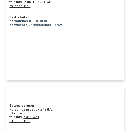
tālrunis:
29463111, 67331148
rakstīt e-mail
Darba laiks:
darbdienās 10:00-18:00
sestdienās un svētdienās – brīvs
Salona adrese:
Kurzemes prospekts 1a (t/c
"Damme")
tālrunis:
67809420
rakstīt e-mail