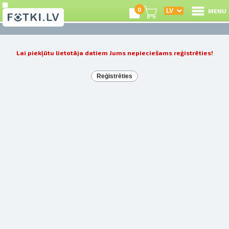
0
MENU
I
Lai piekļūtu lietotāja datiem Jums nepieciešams reģistrēties!
R
Reģistrēties
I
e
C
S
L