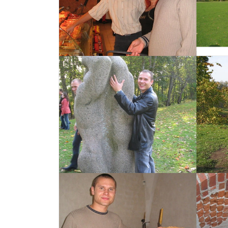
Izvēlēties
Izvēlēties