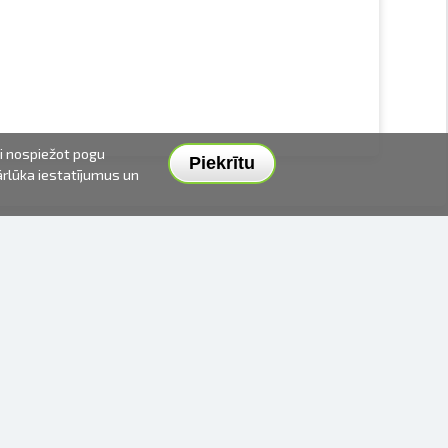
ai nospiežot pogu
Piekrītu
pārlūka iestatījumus un
PIEGĀDES VEIDI UN CENAS
APMAKSAS VEIDI