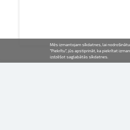
Mēs izmantojam sīkdatnes, lai nodrošinātu 
"Piekrītu", jūs apstiprināt, ka piekrītat iz
izdzēšot saglabātās sīkdatnes.
2000-2026 © Fotki.lv
SIA "FOTKI"
Reģ. Nr. 40003679362
Kontakti
SEKOJIET MUMS