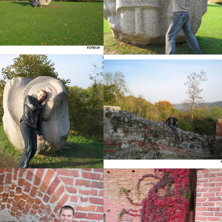
Izvēlēties
Izvēlēties
Izvēlēties
Izvēlēties