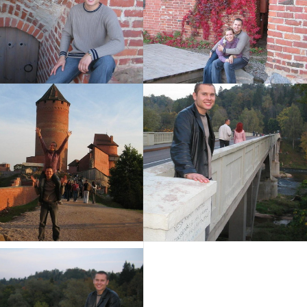
Izvēlēties
Izvēlēties
Izvēlēties
Izvēlēties