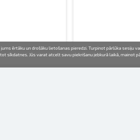
jums ērtāku un drošāku lietošanas pieredzi. Turpinot pārlūka sesiju v
mantot sīkdatnes. Jūs varat atcelt savu piekrišanu jebkurā laikā, mainot 
FOTO PRODUKTI
INFORMĀCIJA
Par mums
Baterijas
Lietošanas noteikumi
Rāmīši
Biežāk uzdotie jautājumi (FAQ)
dāvanu maisiņi
Izgatavošanas laiks
Albumi