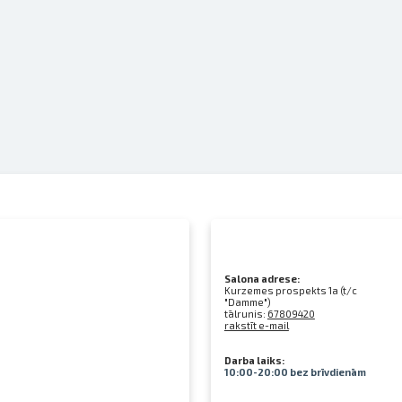
Salona adrese:
Kurzemes prospekts 1a (t/c
"Damme")
tālrunis:
67809420
rakstīt e-mail
Darba laiks:
10:00-20:00 bez brīvdienām