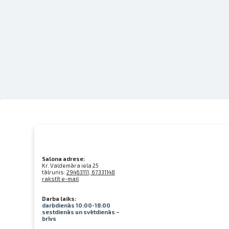
Salona adrese:
Kr. Valdemāra iela 25
tālrunis:
29463111, 67331148
rakstīt e-mail
Darba laiks:
darbdienās 10:00-18:00
sestdienās un svētdienās –
brīvs