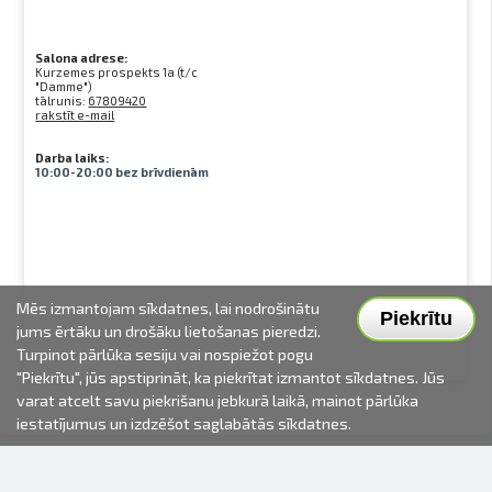
Salona adrese:
Kurzemes prospekts 1a (t/c
"Damme")
tālrunis:
67809420
rakstīt e-mail
Darba laiks:
10:00-20:00 bez brīvdienām
Mēs izmantojam sīkdatnes, lai nodrošinātu
Piekrītu
jums ērtāku un drošāku lietošanas pieredzi.
Turpinot pārlūka sesiju vai nospiežot pogu
"Piekrītu", jūs apstiprināt, ka piekrītat izmantot sīkdatnes. Jūs
varat atcelt savu piekrišanu jebkurā laikā, mainot pārlūka
iestatījumus un izdzēšot saglabātās sīkdatnes.