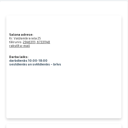
Salona adrese:
Kr. Valdemāra iela 25
tālrunis:
29463111, 67331148
rakstīt e-mail
Darba laiks:
darbdienās 10:00-18:00
sestdienās un svētdienās – brīvs