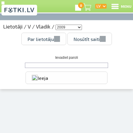
0
MENU
Lietotāji
/
V
/
Vladik
/
I
Par lietotāju
Nosūtīt saiti
R
I
Ievadiet paroli
Ieeja
e
C
S
Li