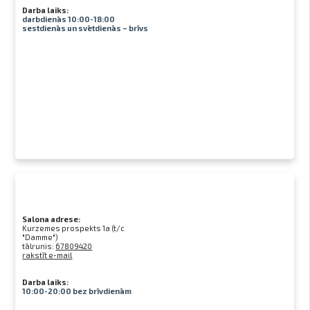
Darba laiks:
darbdienās 10:00-18:00
sestdienās un svētdienās – brīvs
Salona adrese:
Kurzemes prospekts 1a (t/c
"Damme")
tālrunis:
67809420
rakstīt e-mail
Darba laiks:
10:00-20:00 bez brīvdienām