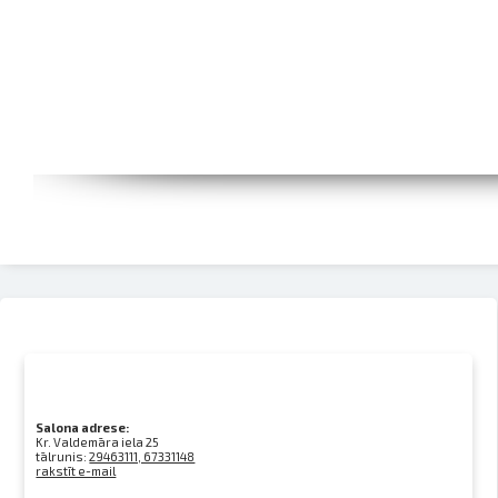
Salona adrese:
Kr. Valdemāra iela 25
tālrunis:
29463111, 67331148
rakstīt e-mail