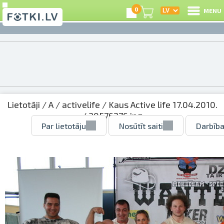
0
MENU
Lietotāji
/
A
/
activelife
/
Kaus Active life 17.04.2010.
/ 30576276.jpg
Par lietotāju
Nosūtīt saiti
Darbība