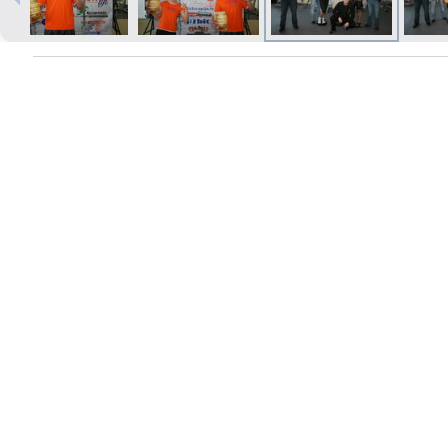
Izdrukas 1h laikā Rīgā – pasūtiet
tiešsaistē
Dažādi formāti un papīra veidi
jūsu foto
Piegāde visā Latvijā vai
saņemšana klātienē