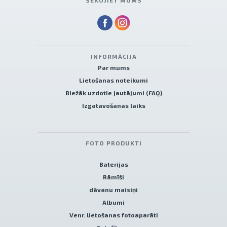
SEKOJIET MUMS
INFORMĀCIJA
Par mums
Lietošanas noteikumi
Biežāk uzdotie jautājumi (FAQ)
Izgatavošanas laiks
FOTO PRODUKTI
Baterijas
Rāmīši
dāvanu maisiņi
Albumi
Venr. lietošanas fotoaparāti