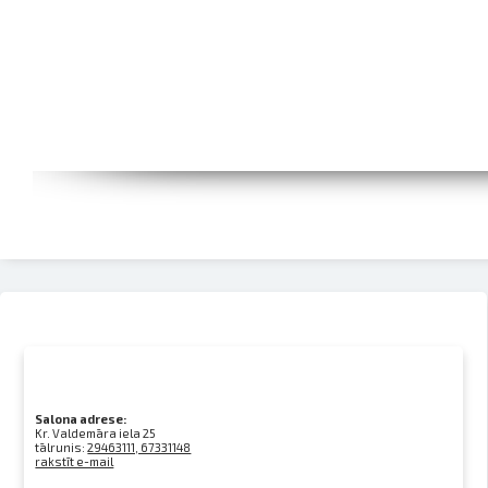
Salona adrese:
Kr. Valdemāra iela 25
tālrunis:
29463111, 67331148
rakstīt e-mail