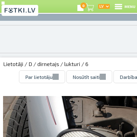
0
MENU
Lietotāji
/
D
/
dirnetajs
/
lukturi
/ 6
Par lietotāju
Nosūtīt saiti
Darbība