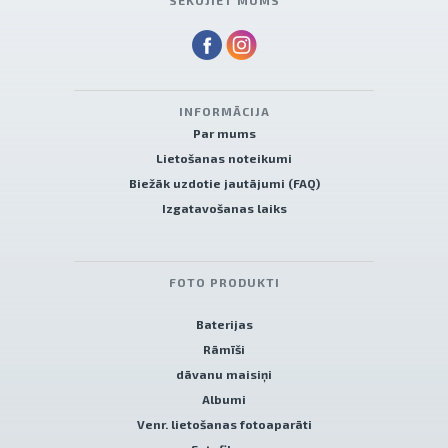
SEKOJIET MUMS
INFORMĀCIJA
Par mums
Lietošanas noteikumi
Biežāk uzdotie jautājumi (FAQ)
Izgatavošanas laiks
FOTO PRODUKTI
Baterijas
Rāmīši
dāvanu maisiņi
Albumi
Venr. lietošanas fotoaparāti