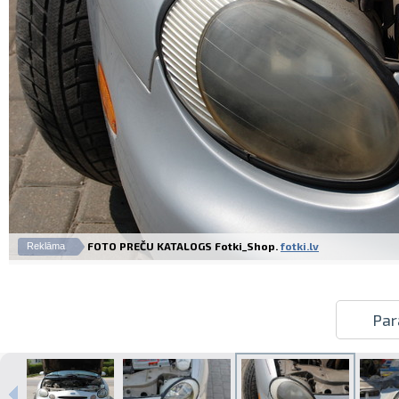
FOTO PREČU KATALOGS Fotki_Shop.
fotki.lv
Reklāma
Par