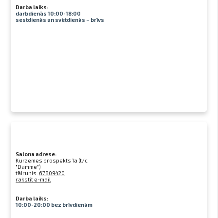
Darba laiks:
darbdienās 10:00-18:00
sestdienās un svētdienās – brīvs
Salona adrese:
Kurzemes prospekts 1a (t/c
"Damme")
tālrunis:
67809420
rakstīt e-mail
Darba laiks:
10:00-20:00 bez brīvdienām