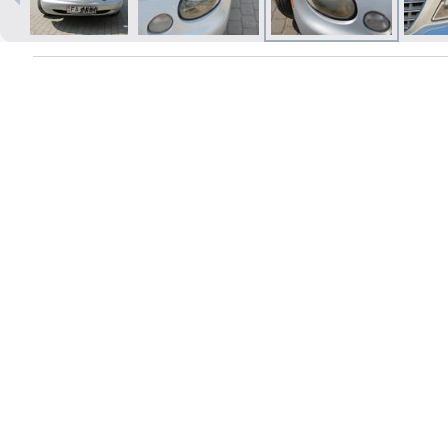
Izdrukas 1h laikā Rīgā – pasūtiet
tiešsaistē
Dažādi formāti un papīra veidi
jūsu foto
Piegāde visā Latvijā vai
saņemšana klātienē