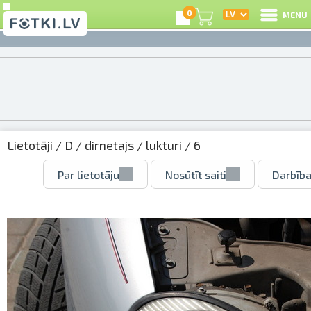
0
MENU
Lietotāji
/
D
/
dirnetajs
/
lukturi
/ 6
Par lietotāju
Nosūtīt saiti
Darbība