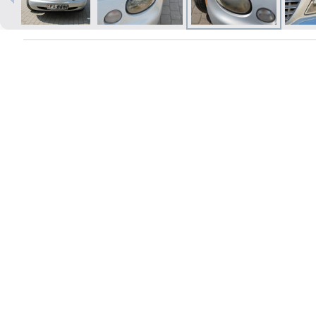
Izdrukas 1h laikā Rīgā – pasūtiet
tiešsaistē
Dažādi formāti un papīra veidi
jūsu foto
Piegāde visā Latvijā vai
saņemšana klātienē