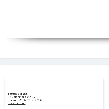
Salona adrese:
Kr. Valdemāra iela 25
tālrunis:
29463111, 67331148
rakstīt e-mail