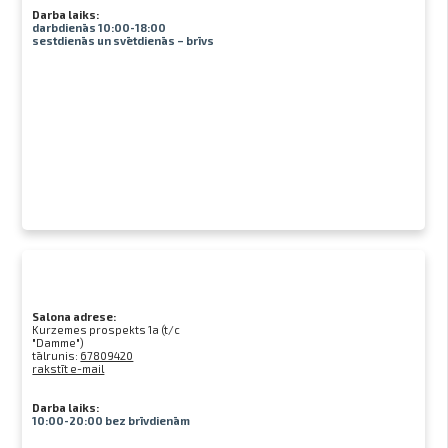
Darba laiks:
darbdienās 10:00-18:00
sestdienās un svētdienās – brīvs
Salona adrese:
Kurzemes prospekts 1a (t/c
"Damme")
tālrunis:
67809420
rakstīt e-mail
Darba laiks:
10:00-20:00 bez brīvdienām