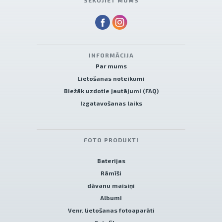
SEKOJIET MUMS
INFORMĀCIJA
Par mums
Lietošanas noteikumi
Biežāk uzdotie jautājumi (FAQ)
Izgatavošanas laiks
FOTO PRODUKTI
Baterijas
Rāmīši
dāvanu maisiņi
Albumi
Venr. lietošanas fotoaparāti