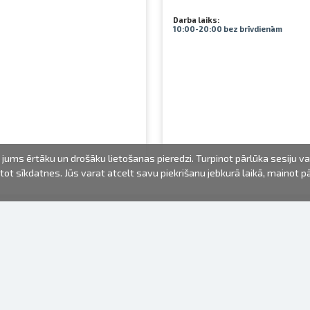
Darba laiks:
10:00-20:00 bez brīvdienām
jums ērtāku un drošāku lietošanas pieredzi. Turpinot pārlūka sesiju v
mantot sīkdatnes. Jūs varat atcelt savu piekrišanu jebkurā laikā, mainot 
FOTO PRODUKTI
INFORMĀCIJA
Par mums
Baterijas