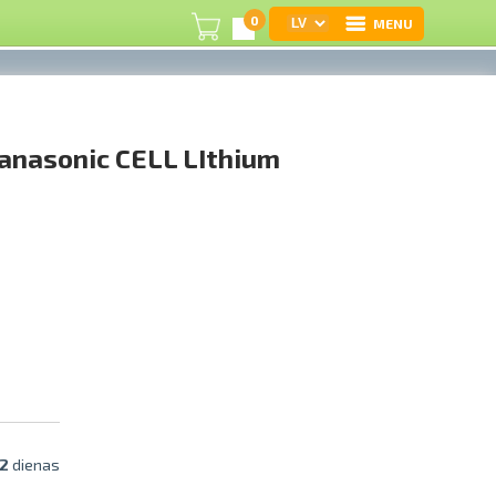
0
MENU
I
anasonic CELL LIthium
R
I
e-
G
C
S
2
dienas