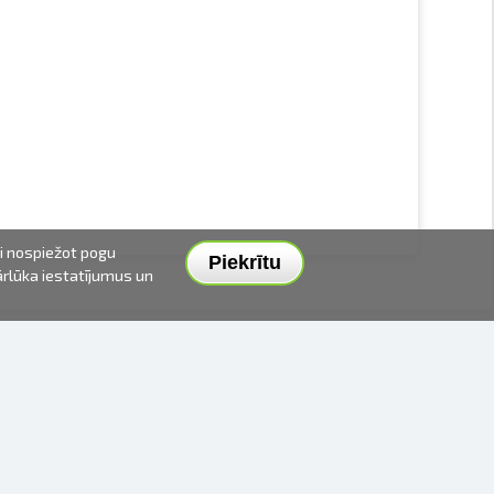
ai nospiežot pogu
Piekrītu
pārlūka iestatījumus un
PIEGĀDES VEIDI UN CENAS