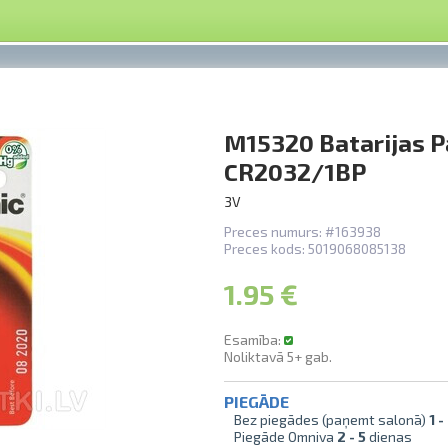
M15320 Batarijas P
CR2032/1BP
3V
Preces numurs:
#163938
Preces kods:
5019068085138
1.95 €
Esamība:
Noliktavā
5+
gab.
PIEGĀDE
Bez piegādes (paņemt salonā)
1 -
Piegāde Omniva
2 -
5
dienas