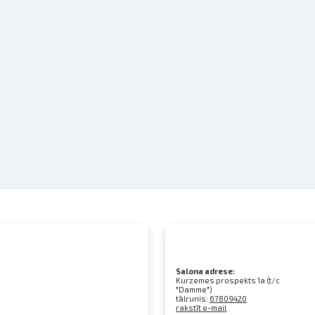
Salona adrese:
Kurzemes prospekts 1a (t/c
"Damme")
tālrunis:
67809420
rakstīt e-mail