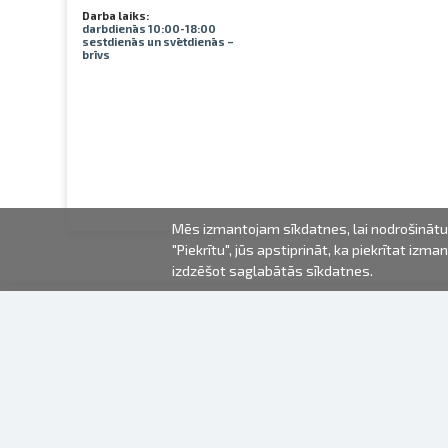
Darba laiks:
darbdienās 10:00-18:00
sestdienās un svētdienās –
brīvs
Mēs izmantojam sīkdatnes, lai nodrošinātu 
"Piekrītu", jūs apstiprināt, ka piekrītat iz
izdzēšot saglabātās sīkdatnes.
2000-2026 © Fotki.lv