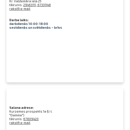
Kr. Valdemāra iela 25
tālrunis:
29463111, 67331148
rakstīt e-mail
Darba laiks:
darbdienās 10:00-18:00
sestdienās un svētdienās – brīvs
Salona adrese:
Kurzemes prospekts 1a (t/c
"Damme")
tālrunis:
67809420
rakstīt e-mail