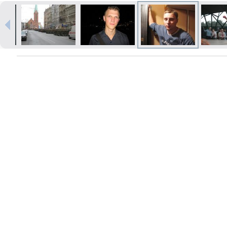
Izdrukas 1h laikā Rīgā – pasūtiet
tiešsaistē
Dažādi formāti un papīra veidi
jūsu foto
Piegāde visā Latvijā vai
saņemšana klātienē