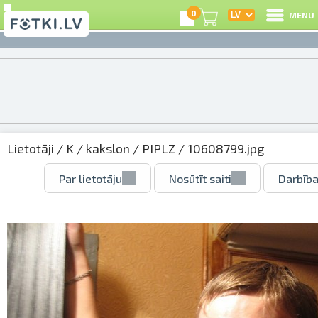
0
MENU
Lietotāji
/
K
/
kakslon
/
PIPLZ
/ 10608799.jpg
Par lietotāju
Nosūtīt saiti
Darbība