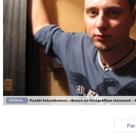
Pasūti fotoalbumus, rāmjus un fotogrāfijas vienuviet – Fo
Reklāma
Par