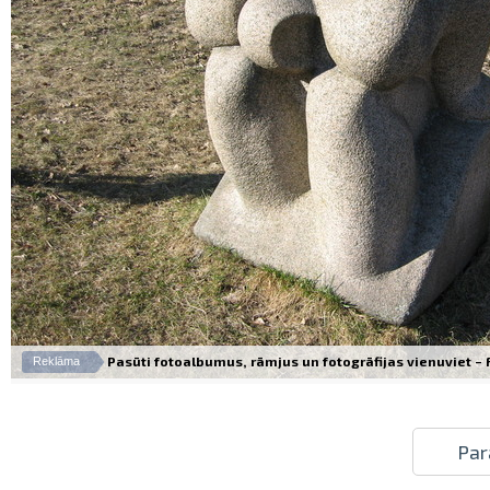
Pasūti fotoalbumus, rāmjus un fotogrāfijas vienuviet – Fo
Reklāma
Par