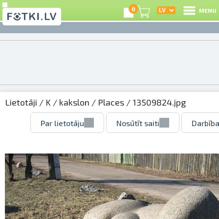
0
MENU
Lietotāji
/
K
/
kakslon
/
Places
/ 13509824.jpg
Par lietotāju
Nosūtīt saiti
Darbība