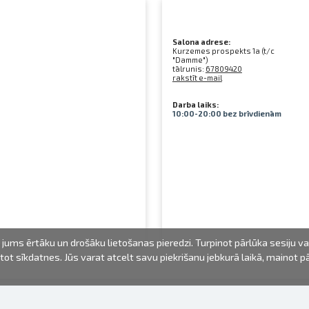
Salona adrese:
Kurzemes prospekts 1a (t/c
"Damme")
tālrunis:
67809420
rakstīt e-mail
Darba laiks:
10:00-20:00 bez brīvdienām
jums ērtāku un drošāku lietošanas pieredzi. Turpinot pārlūka sesiju v
mantot sīkdatnes. Jūs varat atcelt savu piekrišanu jebkurā laikā, mainot 