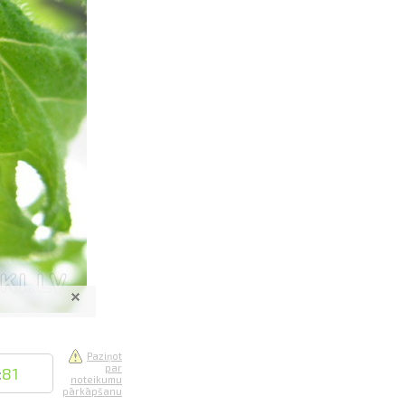
saistē
foto
ātienē
Paziņot
par
:
81
noteikumu
pārkāpšanu