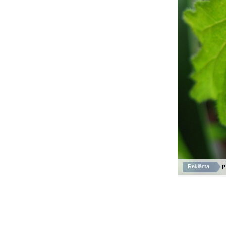
P
Reklāma