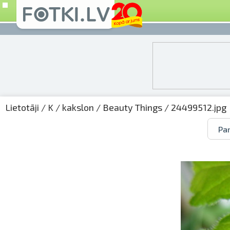
Lietotāji
/
K
/
kakslon
/
Beauty Things
/ 24499512.jpg
Par