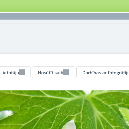
 lietotāju
Nosūtīt saiti
Darbības ar fotogrāfij