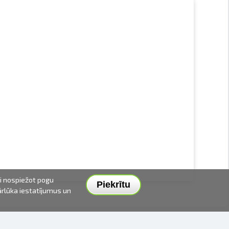
ai nospiežot pogu
Piekrītu
pārlūka iestatījumus un