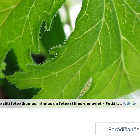
Izdrukas 1h laikā Rīgā – pasūtiet tieš
Dažādi formāti un papīra veidi jūsu 
Piegāde visā Latvijā vai saņemšana kl
asūti fotoalbumus, rāmjus un fotogrāfijas vienuviet – Fotki.lv..
fotki.lv
Parādīšanās