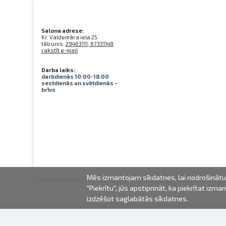
Salona adrese:
Kr. Valdemāra iela 25
tālrunis:
29463111, 67331148
rakstīt e-mail
Darba laiks:
darbdienās 10:00-18:00
sestdienās un svētdienās –
brīvs
Mēs izmantojam sīkdatnes, lai nodrošinātu 
"Piekrītu", jūs apstiprināt, ka piekrītat iz
izdzēšot saglabātās sīkdatnes.