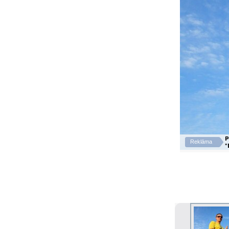
P
Reklāma
"