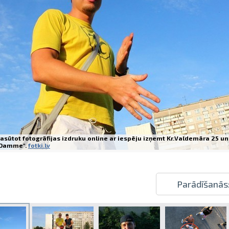
Izdrukas 1h laikā Rīgā – pasūtiet tieš
Dažādi formāti un papīra veidi jūsu 
Piegāde visā Latvijā vai saņemšana kl
asūtot fotogrāfijas izdruku online ar iespēju izņemt Kr.Valdemāra 25 un
Damme".
fotki.lv
Parādīšanās