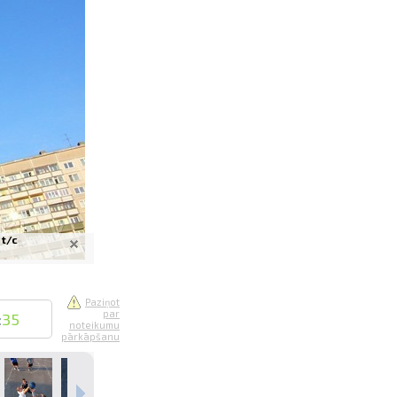
saistē
foto
ātienē
 t/c
Paziņot
par
:
35
noteikumu
pārkāpšanu