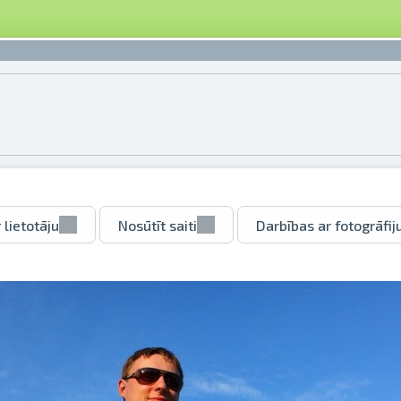
 lietotāju
Nosūtīt saiti
Darbības ar fotogrāfij