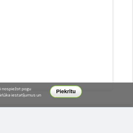
ai nospiežot pogu
Piekrītu
pārlūka iestatījumus un