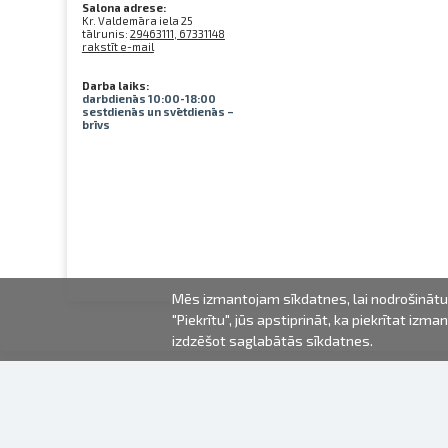
Salona adrese:
Kr. Valdemāra iela 25
tālrunis:
29463111, 67331148
rakstīt e-mail
Darba laiks:
darbdienās 10:00-18:00
sestdienās un svētdienās –
brīvs
Mēs izmantojam sīkdatnes, lai nodrošinātu 
"Piekrītu", jūs apstiprināt, ka piekrītat iz
izdzēšot saglabātās sīkdatnes.