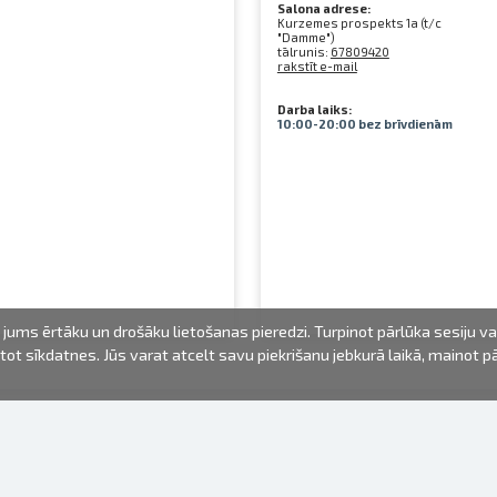
Salona adrese:
Kurzemes prospekts 1a (t/c
"Damme")
tālrunis:
67809420
rakstīt e-mail
Darba laiks:
10:00-20:00 bez brīvdienām
jums ērtāku un drošāku lietošanas pieredzi. Turpinot pārlūka sesiju v
mantot sīkdatnes. Jūs varat atcelt savu piekrišanu jebkurā laikā, mainot 