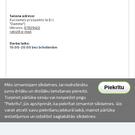
Salona adrese:
Kurzemes prospekts 1a (t/c
"Damme")
tālrunis:
67809420
rakstīt e-mail
Darba laiks:
10:00-20:00 bez brīvdienām
Mēs izmantojam sīkdatnes, lai nodrošinātu
Piekrītu
jums ērtāku un drošāku lietošanas pieredzi.
Turpinot pārlūka sesiju vai nospiežot pogu
"Piekrītu", jūs apstiprināt, ka piekrītat izmantot sīkdatnes. Jūs
varat atcelt savu piekrišanu jebkurā laikā, mainot pārlūka
iestatījumus un izdzēšot saglabātās sīkdatnes.