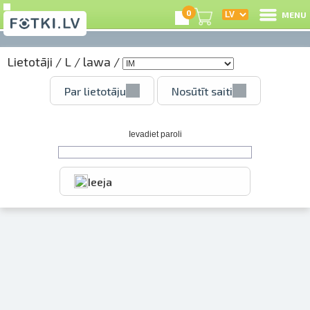
0
MENU
Lietotāji
/
L
/
lawa
/
I
Par lietotāju
Nosūtīt saiti
R
I
Ievadiet paroli
Ieeja
e
C
S
Li