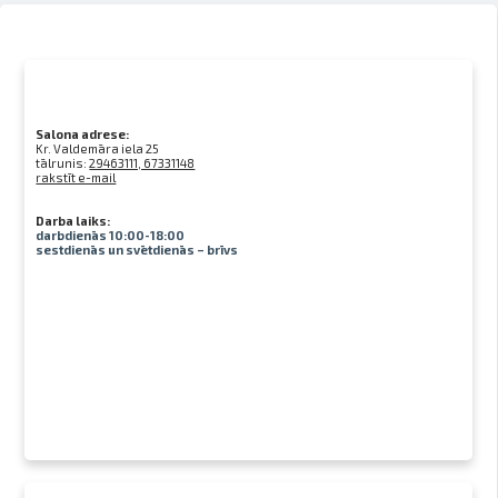
Salona adrese:
Kr. Valdemāra iela 25
tālrunis:
29463111, 67331148
rakstīt e-mail
Darba laiks:
darbdienās 10:00-18:00
sestdienās un svētdienās – brīvs