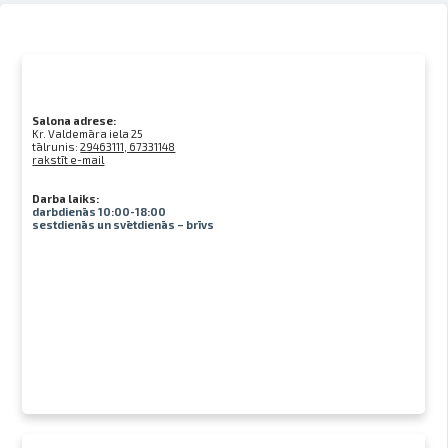
Salona adrese:
Kr. Valdemāra iela 25
tālrunis:
29463111, 67331148
rakstīt e-mail
Darba laiks:
darbdienās 10:00-18:00
sestdienās un svētdienās – brīvs