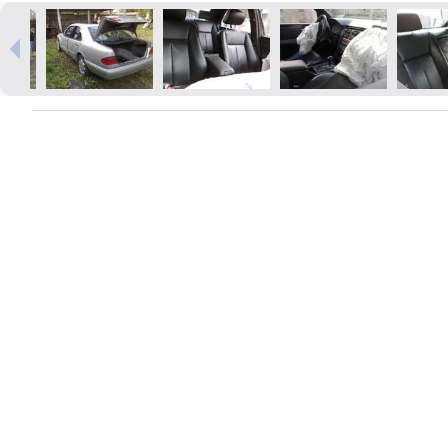
Izdrukas 1h laikā Rīgā – pasūtiet
tiešsaistē
Dažādi formāti un papīra veidi
jūsu foto
Piegāde visā Latvijā vai
saņemšana klātienē