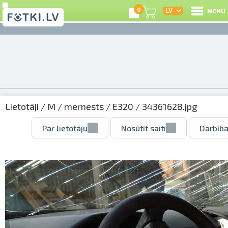
0
MENU
Lietotāji
/
M
/
mernests
/
E320
/ 34361628.jpg
Par lietotāju
Nosūtīt saiti
Darbība