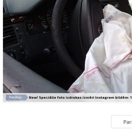
New! Speciālie foto izdrukas izmēri Instagram bildēm: 10
Reklāma
Par