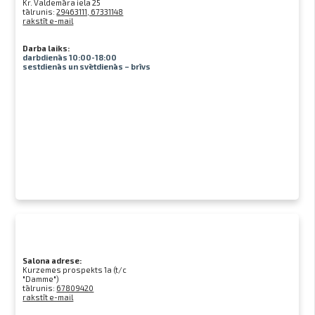
Kr. Valdemāra iela 25
tālrunis:
29463111, 67331148
rakstīt e-mail
Darba laiks:
darbdienās 10:00-18:00
sestdienās un svētdienās – brīvs
Salona adrese:
Kurzemes prospekts 1a (t/c
"Damme")
tālrunis:
67809420
rakstīt e-mail