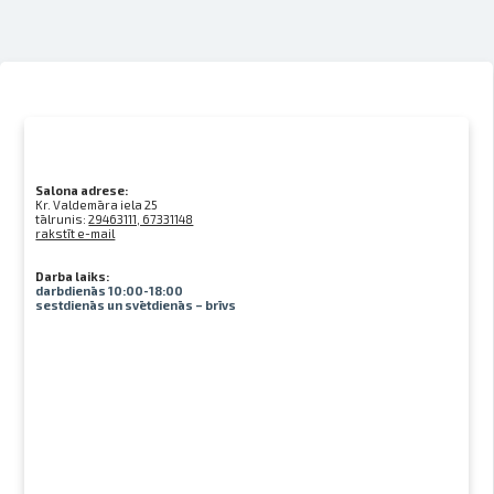
Salona adrese:
Kr. Valdemāra iela 25
tālrunis:
29463111, 67331148
rakstīt e-mail
Darba laiks:
darbdienās 10:00-18:00
sestdienās un svētdienās – brīvs