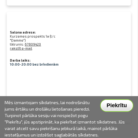
Salona adrese:
Kurzemes prospekts 1a (t/c
"Damme")
tālrunis:
67809420
rakstīt e-mail
Darba laiks:
10:00-20:00 bez brīvdienām
Mēs izmantojam sīkdatnes, lai nodrošinātu
Piekrītu
jums ērtāku un drošāku lietošanas pieredzi.
Turpinot pārlūka sesiju vai nospiežot pogu
"Piekrītu", jūs apstiprināt, ka piekrītat izmantot sīkdatnes. Jūs
varat atcelt savu piekrišanu jebkurā laikā, mainot pārlūka
iestatījumus un izdzēšot saglabātās sīkdatnes.