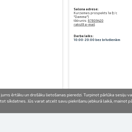
Salona adrese:
Kurzemes prospekts 1a (t/c
"Damme")
tālrunis:
67809420
rakstīt e-mail
Darba laiks:
10:00-20:00 bez brīvdienām
jums ērtāku un drošāku lietošanas pieredzi. Turpinot pārlūka sesiju v
mantot sīkdatnes. Jūs varat atcelt savu piekrišanu jebkurā laikā, mainot 