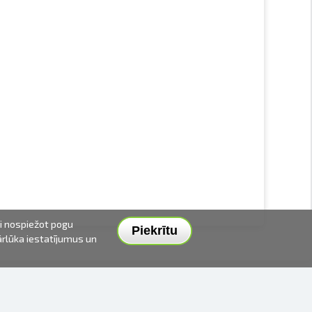
ai nospiežot pogu
Piekrītu
pārlūka iestatījumus un