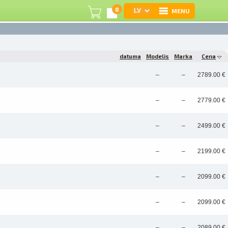
0
MENU
I
datuma
Modelis
Marka
Cena
R
–
–
2789.00 €
I
–
–
2779.00 €
–
–
2499.00 €
e
–
–
2199.00 €
C
–
–
2099.00 €
S
–
–
2099.00 €
L
–
–
2089.00 €