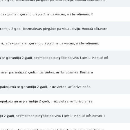
kojumā r garantiju 2 gadi, ir uz vietas, arī brīvdienās. K
antiju 2 gadi, bezmaksas piegāde pa visu Latviju. Новый объекти
iepakojumā ar garantiju 2 gadi, ir uz vietas, arī brīvdienās.
ar garantiju 2 gadi, bezmaksas piegāde pa visu Latviju. Новый об
Izdrukas 1h laikā Rīgā – pasūtiet tieš
Dažādi formāti un papīra veidi jūsu 
Piegāde visā Latvijā vai saņemšana kl
 ar garantiju 2 gadi, ir uz vietas, arī brīvdienās. Kamera
kojumā ar garantiju 2 gadi, ir uz vietas, arī brīvdienās
pakojumā ar garantiju 2 gadi, ir uz vietas, arī brīvdienās.
ju 2 gadi, bezmaksas piegāde pa visu Latviju. Новый объектив R