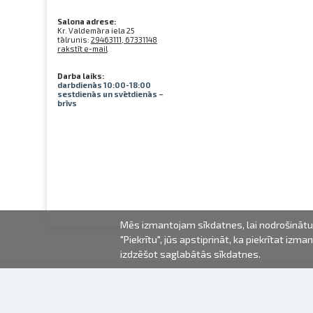
Salona adrese:
Kr. Valdemāra iela 25
tālrunis:
29463111, 67331148
rakstīt e-mail
Darba laiks:
darbdienās 10:00-18:00
sestdienās un svētdienās –
brīvs
Mēs izmantojam sīkdatnes, lai nodrošinātu 
"Piekrītu", jūs apstiprināt, ka piekrītat iz
izdzēšot saglabātās sīkdatnes.