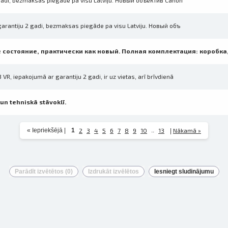
gadi, bezmaksas piegāde pa visu Latviju. Новый объектив Canon
arantiju 2 gadi, bezmaksas piegāde pa visu Latviju. Новый объ
е состояние, практически как новый. Полная комплектация: коробка
R, iepakojumā ar garantiju 2 gadi, ir uz vietas, arī brīvdienā
un tehniskā stāvoklī.
« Iepriekšējā
|
1
2
3
4
5
6
7
8
9
10
..
13
Nākamā »
|
Parādīt izvētētos (
0
)
Izdrukāt izvēlētos
Iesniegt sludinājumu