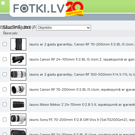
Sludinājumi
/
Pārdod
Pērk
(246)
(1)
Šķirot pēc
Jauns ar 2 gadu garantiju. Canon RF 70-200mm f/2.8L IS Usm Z B
Jauns Canon RF 24-105mm f/2.8L IS Usm Z, iepakojumā ar gara
Jauns ar 2 gadu garantiju. Canon RF 100-500mm F/4.5-7.1L Is Us
Jauns Canon RF 70-200mm f/2.8L IS Usm, iepakojumā ar garant
Jauns Nikon Nikkor Z 24-70mm f/2.8 S II, iepakojumā ar garant
Jauns Sony FE 70-200mm f/2.8 GM Oss II (Sel70200Gm2), iepak
Jauns Canon RF 24-70mm f/2.8L IS Usm, iepakojumā ar garanti