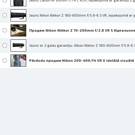
Jauns Canon RF 85mm f/1.4 L Vcm, iepakojumā ar garantiju 2 
Jauns Nikon Nikkor Z 180-600mm f/5.6-6.3 VR, iepakojumā ar g
Продам Nikon Nikkor Z 70-200mm f/2.8 VR S Идеально
Jauns ar 2 gadu garantiju. Nikon Nikkor Z 180-600mm f/5.6-6.3 V
Pārdodu продаю Nikon 200-400/f4 VR II idelālā vizuālā 