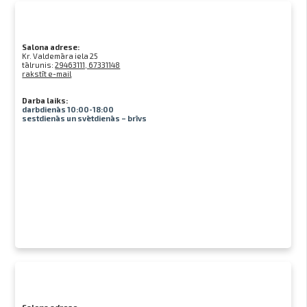
Salona adrese:
Kr. Valdemāra iela 25
tālrunis:
29463111, 67331148
rakstīt e-mail
Darba laiks:
darbdienās 10:00-18:00
sestdienās un svētdienās – brīvs