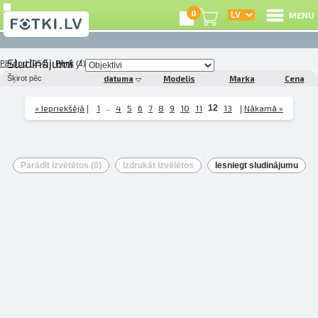
0
MENU
Sludinājumi
/
Pārdod
Pērk
(254)
(1)
I
Šķirot pēc
datuma
Modelis
Marka
Cena
R
« Iepriekšējā
1
..
4
5
6
7
8
9
10
11
12
13
Nākamā »
|
|
I
Parādīt izvētētos (
0
)
Izdrukāt izvēlētos
Iesniegt sludinājumu
e
C
S
L