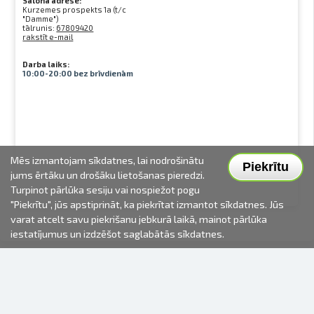
Salona adrese:
Kurzemes prospekts 1a (t/c
"Damme")
tālrunis:
67809420
rakstīt e-mail
Darba laiks:
10:00-20:00 bez brīvdienām
Mēs izmantojam sīkdatnes, lai nodrošinātu
Piekrītu
jums ērtāku un drošāku lietošanas pieredzi.
Turpinot pārlūka sesiju vai nospiežot pogu
"Piekrītu", jūs apstiprināt, ka piekrītat izmantot sīkdatnes. Jūs
varat atcelt savu piekrišanu jebkurā laikā, mainot pārlūka
iestatījumus un izdzēšot saglabātās sīkdatnes.