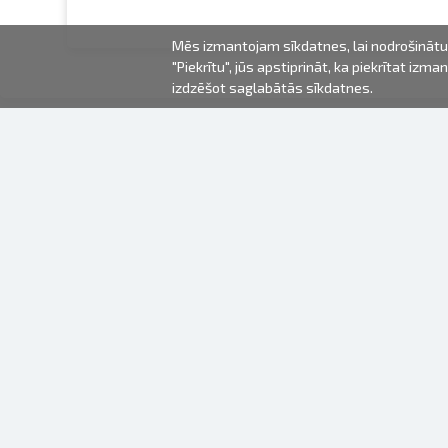
Mēs izmantojam sīkdatnes, lai nodrošinātu 
"Piekrītu", jūs apstiprināt, ka piekrītat iz
izdzēšot saglabātās sīkdatnes.
2000-2026 © Fotki.lv
SIA "FOTKI"
Reģ. Nr. 40003679362
Kontakti
SEKOJIET MUMS