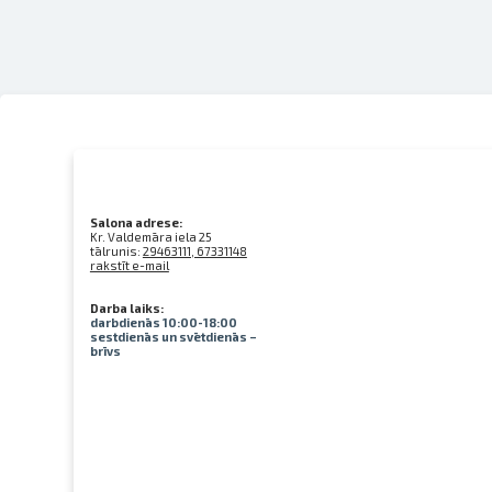
Salona adrese:
Kr. Valdemāra iela 25
tālrunis:
29463111, 67331148
rakstīt e-mail
Darba laiks:
darbdienās 10:00-18:00
sestdienās un svētdienās –
brīvs