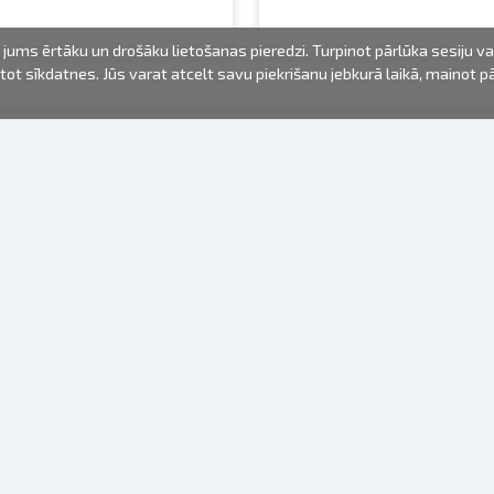
jums ērtāku un drošāku lietošanas pieredzi. Turpinot pārlūka sesiju v
mantot sīkdatnes. Jūs varat atcelt savu piekrišanu jebkurā laikā, mainot 
FOTO PRODUKTI
INFORMĀCIJA
Par mums
Baterijas
Lietošanas noteikumi
Rāmīši
Biežāk uzdotie jautājumi (FAQ)
dāvanu maisiņi
Izgatavošanas laiks
Albumi
Venr. lietošanas fotoaparāti
Fotofilmas
Rāmju stiprinājumi
Spoguļkamera