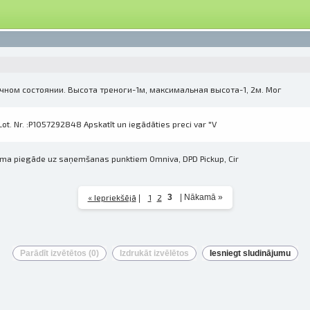
личном состоянии. Высота треноги-1м, максимальная высота-1, 2м. Мог
ot. Nr. :P1057292848 Apskatīt un iegādāties preci var "V
jama piegāde uz saņemšanas punktiem Omniva, DPD Pickup, Cir
« Iepriekšējā
1
2
3
|
Nākamā »
|
Parādīt izvētētos (
0
)
Izdrukāt izvēlētos
Iesniegt sludinājumu