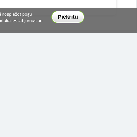
ai nospiežot pogu
Piekrītu
pārlūka iestatījumus un
PIEGĀDES VEIDI UN CENAS
APMAKSAS VEIDI