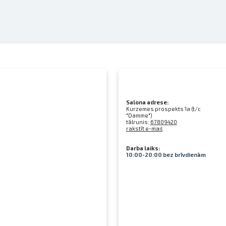
Salona adrese:
Kurzemes prospekts 1a (t/c
"Damme")
tālrunis:
67809420
rakstīt e-mail
Darba laiks:
10:00-20:00 bez brīvdienām