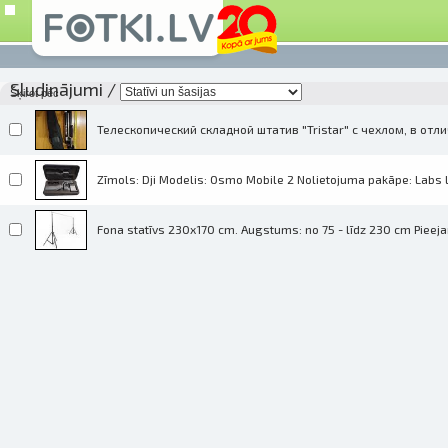
Sludinājumi
/
Šķirot pēc
Телескопический складной штатив "Tristar" с чехлом, в от
Zīmols: Dji Modelis: Osmo Mobile 2 Nolietojuma pakāpe: Labs L
Fona statīvs 230x170 cm. Augstums: no 75 - līdz 230 cm Piee