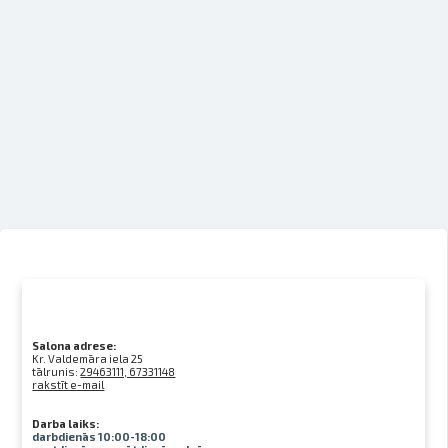
Salona adrese:
Kr. Valdemāra iela 25
tālrunis:
29463111, 67331148
rakstīt e-mail
Darba laiks:
darbdienās 10:00-18:00