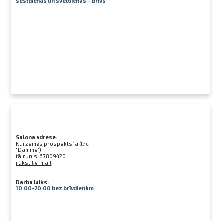
sestdienās un svētdienās – brīvs
Salona adrese:
Kurzemes prospekts 1a (t/c
"Damme")
tālrunis:
67809420
rakstīt e-mail
Darba laiks:
10:00-20:00 bez brīvdienām