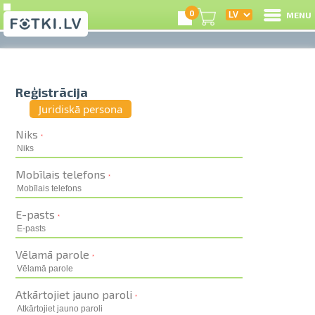
0
MENU
Ie
Reģistrācija
Re
Juridiskā persona
I
Niks
Mobīlais telefons
e
E-pasts
C
Vēlamā parole
S
Atkārtojiet jauno paroli
L