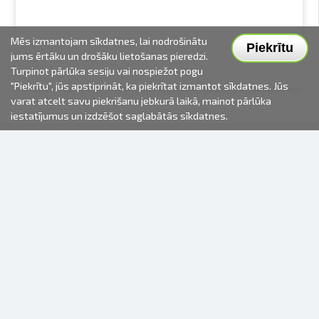
Mēs izmantojam sīkdatnes, lai nodrošinātu
Piekrītu
jums ērtāku un drošāku lietošanas pieredzi.
Turpinot pārlūka sesiju vai nospiežot pogu
"Piekrītu", jūs apstiprināt, ka piekrītat izmantot sīkdatnes. Jūs
varat atcelt savu piekrišanu jebkurā laikā, mainot pārlūka
iestatījumus un izdzēšot saglabātās sīkdatnes.
2000-2026 © Fotki.lv
SIA "FOTKI"
Reģ. Nr. 40003679362
Kontakti
SEKOJIET MUMS