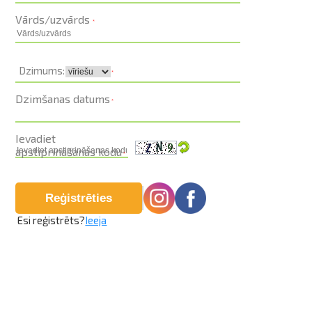
Vārds/uzvārds
pavelciet, lai
Dzimums:
*
Dzimšanas datums
Ievadiet
apstiprināšanas kodu
Reģistrēties
Esi reģistrēts?
Ieeja