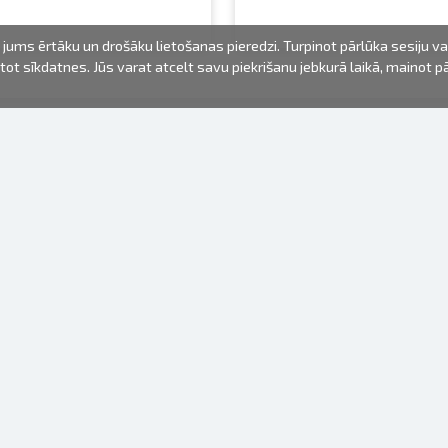
jums ērtāku un drošāku lietošanas pieredzi. Turpinot pārlūka sesiju v
mantot sīkdatnes. Jūs varat atcelt savu piekrišanu jebkurā laikā, mainot 
FOTO PRODUKTI
INFORMĀCIJA
Par mums
Baterijas
Lietošanas noteikumi
Rāmīši
Biežāk uzdotie jautājumi (FAQ)
dāvanu maisiņi
Izgatavošanas laiks
Albumi
Venr. lietošanas fotoaparāti
Fotofilmas
Rāmju stiprinājumi
Spoguļkamera