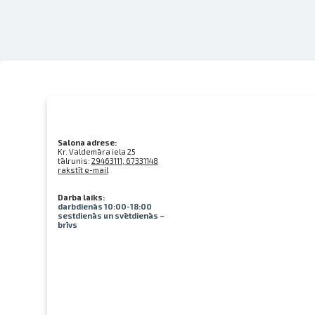
Salona adrese:
Kr. Valdemāra iela 25
tālrunis:
29463111, 67331148
rakstīt e-mail
Darba laiks:
darbdienās 10:00-18:00
sestdienās un svētdienās –
brīvs