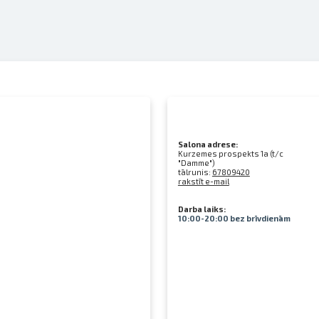
Salona adrese:
Kurzemes prospekts 1a (t/c
"Damme")
tālrunis:
67809420
rakstīt e-mail
Darba laiks:
10:00-20:00 bez brīvdienām