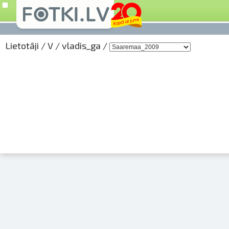
Lietotāji
/
V
/
vladis_ga
/