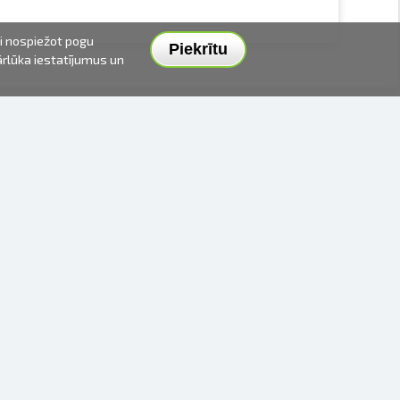
ai nospiežot pogu
Piekrītu
pārlūka iestatījumus un
PIEGĀDES VEIDI UN CENAS
APMAKSAS VEIDI