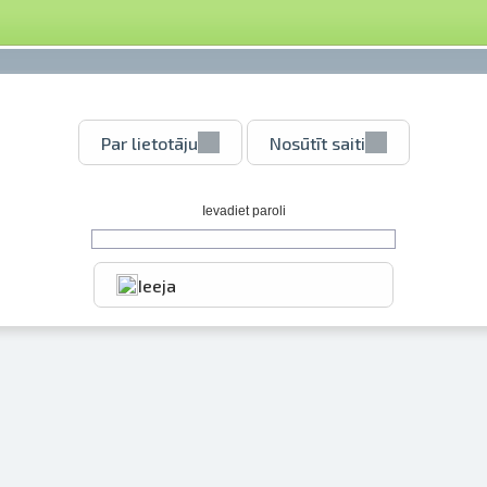
Par lietotāju
Nosūtīt saiti
Ievadiet paroli
Ieeja