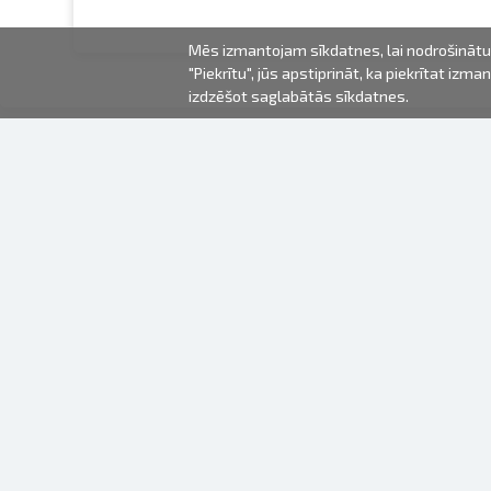
Mēs izmantojam sīkdatnes, lai nodrošinātu 
"Piekrītu", jūs apstiprināt, ka piekrītat iz
izdzēšot saglabātās sīkdatnes.
2000-2026 © Fotki.lv
SIA "FOTKI"
Reģ. Nr. 40003679362
Kontakti
SEKOJIET MUMS