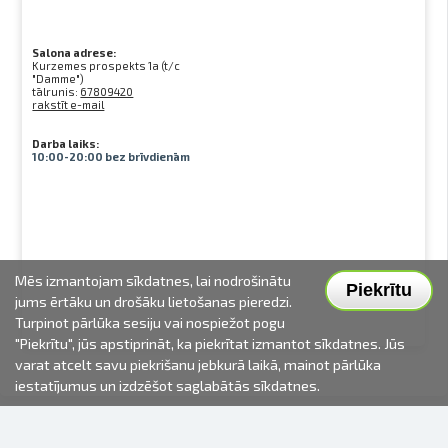
Salona adrese:
Kurzemes prospekts 1a (t/c
"Damme")
tālrunis:
67809420
rakstīt e-mail
Darba laiks:
10:00-20:00 bez brīvdienām
Mēs izmantojam sīkdatnes, lai nodrošinātu
Piekrītu
jums ērtāku un drošāku lietošanas pieredzi.
Turpinot pārlūka sesiju vai nospiežot pogu
"Piekrītu", jūs apstiprināt, ka piekrītat izmantot sīkdatnes. Jūs
varat atcelt savu piekrišanu jebkurā laikā, mainot pārlūka
iestatījumus un izdzēšot saglabātās sīkdatnes.