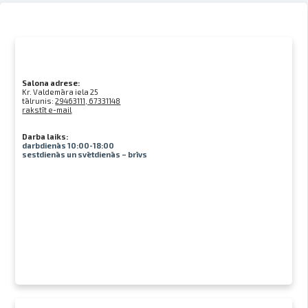
Salona adrese:
Kr. Valdemāra iela 25
tālrunis:
29463111, 67331148
rakstīt e-mail
Darba laiks:
darbdienās 10:00-18:00
sestdienās un svētdienās – brīvs