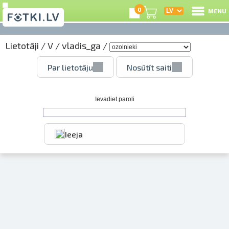
0
MENU
Lietotāji
/
V
/
vladis_ga
/
I
Par lietotāju
Nosūtīt saiti
R
I
Ievadiet paroli
Ieeja
e
C
S
Li