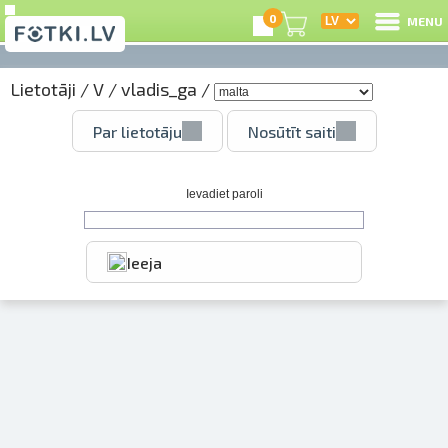
0
MENU
Lietotāji
/
V
/
vladis_ga
/
I
Par lietotāju
Nosūtīt saiti
R
I
Ievadiet paroli
Ieeja
e
C
S
Li