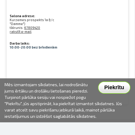
Salona adrese:
Kurzemes prospekts 1a (t/c
"Damme")
tālrunis:
67809420
rakstīt e-mail
Darba laiks:
10:00-20:00 bez brīvdienām
Mēs izmantojam sīkdatnes, lai nodrošinātu
Piekrītu
jums ērtāku un drošāku lietošanas pieredzi.
Turpinot pārlūka sesiju vai nospiežot pogu
"Piekrītu", jūs apstiprināt, ka piekrītat izmantot sīkdatnes. Jūs
varat atcelt savu piekrišanu jebkurā laikā, mainot pārlūka
iestatījumus un izdzēšot saglabātās sīkdatnes.