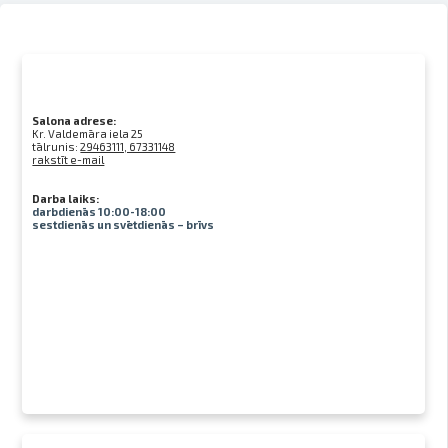
Salona adrese:
Kr. Valdemāra iela 25
tālrunis:
29463111, 67331148
rakstīt e-mail
Darba laiks:
darbdienās 10:00-18:00
sestdienās un svētdienās – brīvs