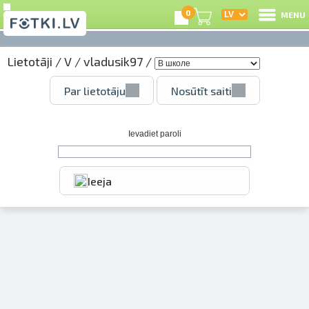
0
MENU
Lietotāji
/
V
/
vladusik97
/
I
Par lietotāju
Nosūtīt saiti
R
I
Ievadiet paroli
Ieeja
e
C
S
Li