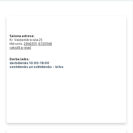
Salona adrese:
Kr. Valdemāra iela 25
tālrunis:
29463111, 67331148
rakstīt e-mail
Darba laiks:
darbdienās 10:00-18:00
sestdienās un svētdienās – brīvs