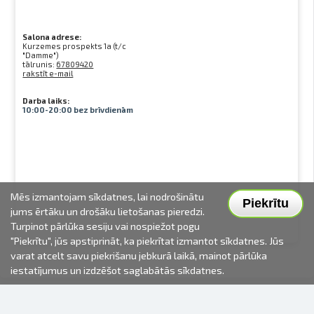
Salona adrese:
Kurzemes prospekts 1a (t/c
"Damme")
tālrunis:
67809420
rakstīt e-mail
Darba laiks:
10:00-20:00 bez brīvdienām
Mēs izmantojam sīkdatnes, lai nodrošinātu
Piekrītu
jums ērtāku un drošāku lietošanas pieredzi.
Turpinot pārlūka sesiju vai nospiežot pogu
"Piekrītu", jūs apstiprināt, ka piekrītat izmantot sīkdatnes. Jūs
varat atcelt savu piekrišanu jebkurā laikā, mainot pārlūka
iestatījumus un izdzēšot saglabātās sīkdatnes.