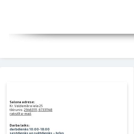
Salona adrese:
Kr. Valdemāra iela 25
tālrunis:
29463111, 67331148
rakstīt e-mail
Darba laiks:
darbdienās 10:00-18:00
sestdienās un svētdienās – brīvs