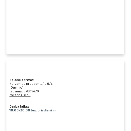
Salona adrese:
Kurzemes prospekts 1a (t/c
"Damme")
tālrunis:
67809420
rakstīt e-mail
Darba laiks:
10:00-20:00 bez brīvdienām