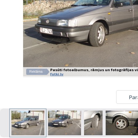
Pasūti fotoalbumus, rāmjus un fotogrāfijas vie
Reklāma
fotki.lv
Par