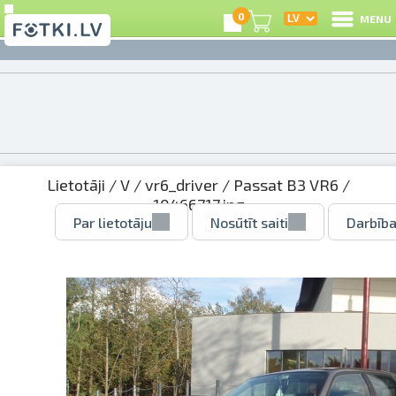
0
MENU
Lietotāji
/
V
/
vr6_driver
/
Passat B3 VR6
/
10466717.jpg
Par lietotāju
Nosūtīt saiti
Darbība