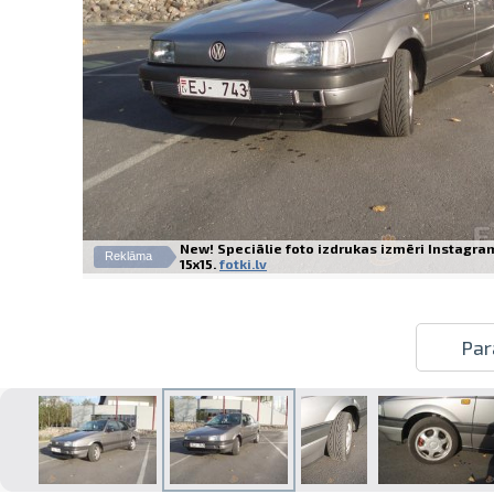
New! Speciālie foto izdrukas izmēri Instagram
Reklāma
15x15.
fotki.lv
Par