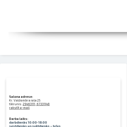
Salona adrese:
Kr. Valdemāra iela 25
tālrunis:
29463111, 67331148
rakstīt e-mail
Darba laiks:
darbdienās 10:00-18:00
sestdienās un svētdienās – brīvs