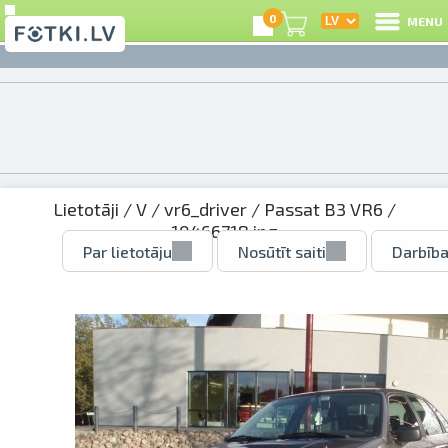
0
MENU
Lietotāji
/
V
/
vr6_driver
/
Passat B3 VR6
/
10466718.jpg
Par lietotāju
Nosūtīt saiti
Darbība