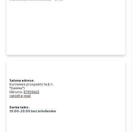
Salona adrese:
Kurzemes prospekts 1a (t/c
"Damme")
tālrunis:
67809420
rakstīt e-mail
Darba laiks:
10:00-20:00 bez brīvdienām