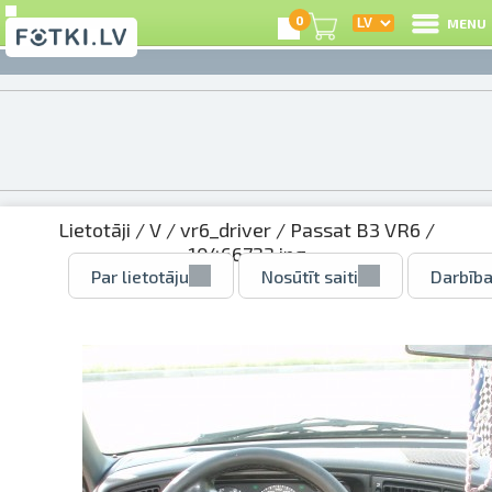
0
MENU
Lietotāji
/
V
/
vr6_driver
/
Passat B3 VR6
/
10466723.jpg
Par lietotāju
Nosūtīt saiti
Darbība