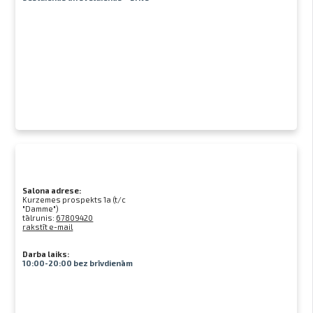
Salona adrese:
Kurzemes prospekts 1a (t/c
"Damme")
tālrunis:
67809420
rakstīt e-mail
Darba laiks:
10:00-20:00 bez brīvdienām