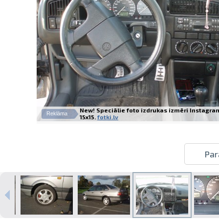
New! Speciālie foto izdrukas izmēri Instagram
Reklāma
15x15.
fotki.lv
Par