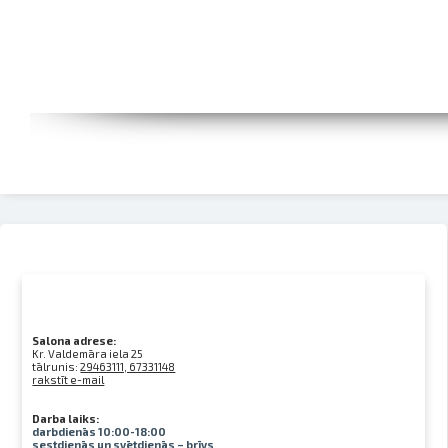
Salona adrese:
Kr. Valdemāra iela 25
tālrunis:
29463111, 67331148
rakstīt e-mail
Darba laiks:
darbdienās 10:00-18:00
sestdienās un svētdienās – brīvs