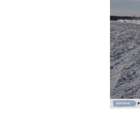
P
Reklāma