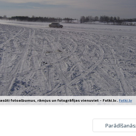
Izdrukas 1h laikā Rīgā – pasūtiet tieš
Dažādi formāti un papīra veidi jūsu 
Piegāde visā Latvijā vai saņemšana kl
asūti fotoalbumus, rāmjus un fotogrāfijas vienuviet – Fotki.lv..
fotki.lv
Parādīšanās