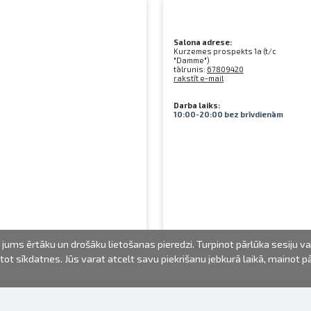
Salona adrese:
Kurzemes prospekts 1a (t/c
"Damme")
tālrunis:
67809420
rakstīt e-mail
Darba laiks:
10:00-20:00 bez brīvdienām
jums ērtāku un drošāku lietošanas pieredzi. Turpinot pārlūka sesiju v
mantot sīkdatnes. Jūs varat atcelt savu piekrišanu jebkurā laikā, mainot 