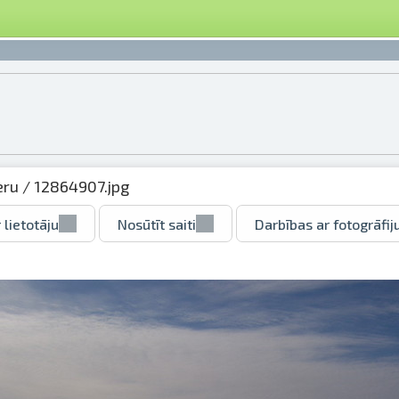
eru
/ 12864907.jpg
 lietotāju
Nosūtīt saiti
Darbības ar fotogrāfij