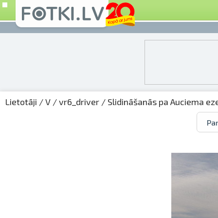
Lietotāji
/
V
/
vr6_driver
/
Slidināšanās pa Auciema ez
Par