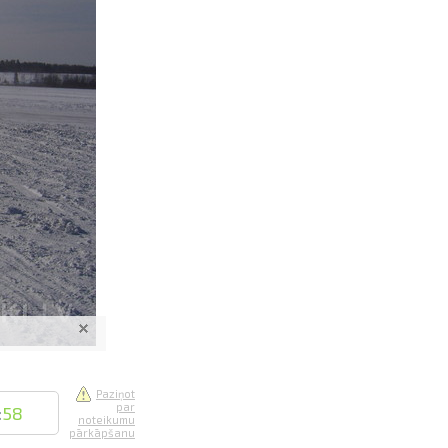
saistē
foto
ātienē
Paziņot
par
:
58
noteikumu
pārkāpšanu