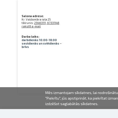
Salona adrese:
Kr. Valdemāra iela 25
tālrunis:
29463111, 67331148
rakstīt e-mail
Darba laiks:
darbdienās 10:00-18:00
sestdienās un svētdienās –
brīvs
Mēs izmantojam sīkdatnes, lai nodrošinātu 
"Piekrītu", jūs apstiprināt, ka piekrītat iz
izdzēšot saglabātās sīkdatnes.