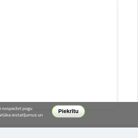
ai nospiežot pogu
Piekrītu
pārlūka iestatījumus un