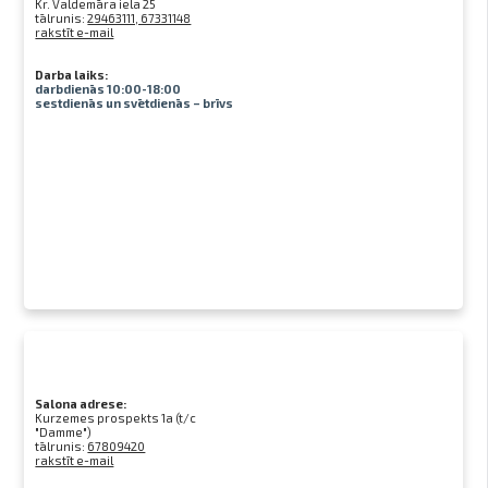
Kr. Valdemāra iela 25
tālrunis:
29463111, 67331148
rakstīt e-mail
Darba laiks:
darbdienās 10:00-18:00
sestdienās un svētdienās – brīvs
Salona adrese:
Kurzemes prospekts 1a (t/c
"Damme")
tālrunis:
67809420
rakstīt e-mail