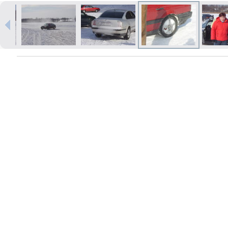
Izdrukas 1h laikā Rīgā – pasūtiet
tiešsaistē
Dažādi formāti un papīra veidi
jūsu foto
Piegāde visā Latvijā vai
saņemšana klātienē