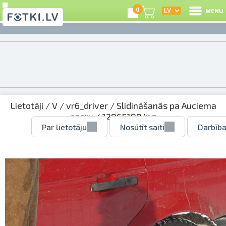
0
MENU
Lietotāji
/
V
/
vr6_driver
/
Slidināšanās pa Auciema
ezeru
/ 12865188.jpg
Par lietotāju
Nosūtīt saiti
Darbība