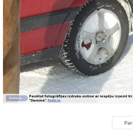
Pasūtot fotogrāfijas izdruku online ar iespēju izņemt K
Reklāma
"Damme".
fotki.lv
Par