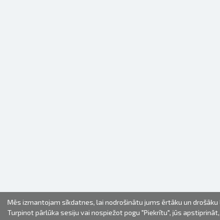
Mēs izmantojam sīkdatnes, lai nodrošinātu jums ērtāku un drošāku l
Turpinot pārlūka sesiju vai nospiežot pogu "Piekrītu", jūs apstiprināt