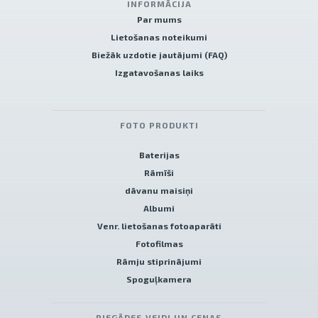
INFORMĀCIJA
Par mums
Lietošanas noteikumi
Biežāk uzdotie jautājumi (FAQ)
Izgatavošanas laiks
FOTO PRODUKTI
Baterijas
Rāmīši
dāvanu maisiņi
Albumi
Venr. lietošanas fotoaparāti
Fotofilmas
Rāmju stiprinājumi
Spoguļkamera
PIEGĀDES VEIDI UN CENAS