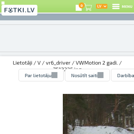
0
MENU
Lietotāji
/
V
/
vr6_driver
/
VWMotion 2 gadi.
/
7512225.jpg
Par lietotāju
Nosūtīt saiti
Darbība