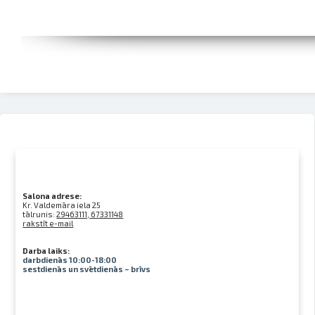
Salona adrese:
Kr. Valdemāra iela 25
tālrunis:
29463111, 67331148
rakstīt e-mail
Darba laiks:
darbdienās 10:00-18:00
sestdienās un svētdienās – brīvs