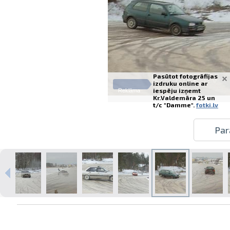
Pasūtot fotogrāfijas
izdruku online ar
iespēju izņemt
Reklāma
Kr.Valdemāra 25 un
t/c "Damme".
fotki.lv
Par