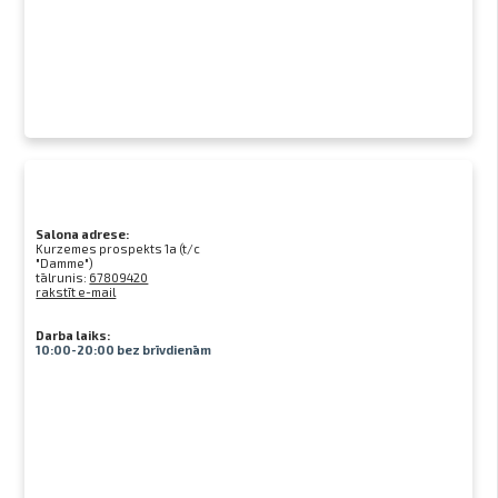
Salona adrese:
Kurzemes prospekts 1a (t/c
"Damme")
tālrunis:
67809420
rakstīt e-mail
Darba laiks:
10:00-20:00 bez brīvdienām