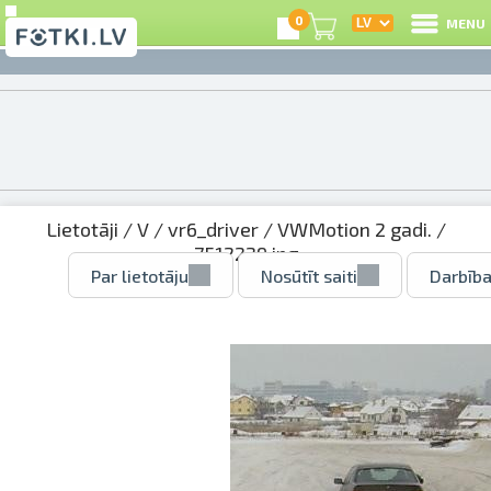
0
MENU
Lietotāji
/
V
/
vr6_driver
/
VWMotion 2 gadi.
/
7512229.jpg
Par lietotāju
Nosūtīt saiti
Darbība