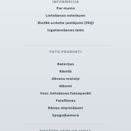
INFORMĀCIJA
Par mums
Lietošanas noteikumi
Biežāk uzdotie jautājumi (FAQ)
Izgatavošanas laiks
FOTO PRODUKTI
Baterijas
Rāmīši
dāvanu maisiņi
Albumi
Venr. lietošanas fotoaparāti
Fotofilmas
Rāmju stiprinājumi
Spoguļkamera
PIEGĀDES VEIDI UN CENAS