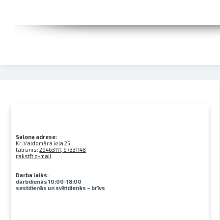
Salona adrese:
Kr. Valdemāra iela 25
tālrunis:
29463111, 67331148
rakstīt e-mail
Darba laiks:
darbdienās 10:00-18:00
sestdienās un svētdienās – brīvs