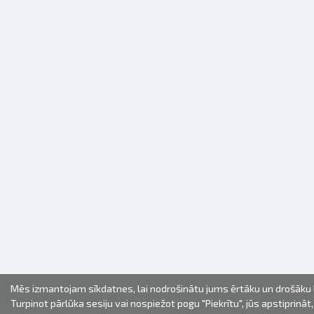
Mēs izmantojam sīkdatnes, lai nodrošinātu jums ērtāku un drošāku l
Turpinot pārlūka sesiju vai nospiežot pogu "Piekrītu", jūs apstiprināt