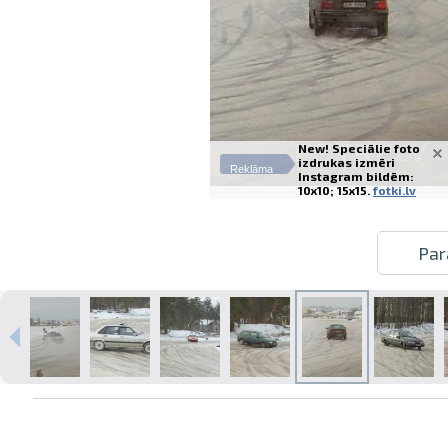
New! Speciālie foto
izdrukas izmēri
Reklāma
Instagram bildēm:
10x10; 15x15.
fotki.lv
Par