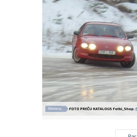
FOTO PREČU KATALOGS Fotki_Shop.
Reklāma
Par