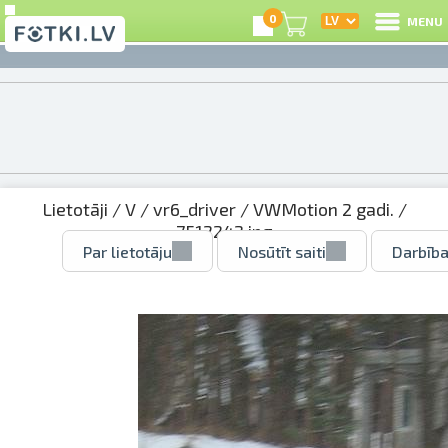
0
MENU
Lietotāji
/
V
/
vr6_driver
/
VWMotion 2 gadi.
/
7512242.jpg
Par lietotāju
Nosūtīt saiti
Darbība