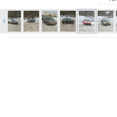
Izdrukas 1h laikā Rīgā – pasūtiet
tiešsaistē
Dažādi formāti un papīra veidi
jūsu foto
Piegāde visā Latvijā vai
saņemšana klātienē