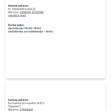
Salona adrese:
Kr. Valdemāra iela 25
tālrunis:
29463111, 67331148
rakstīt e-mail
Darba laiks:
darbdienās 10:00-18:00
sestdienās un svētdienās – brīvs
Salona adrese:
Kurzemes prospekts 1a (t/c
"Damme")
tālrunis:
67809420