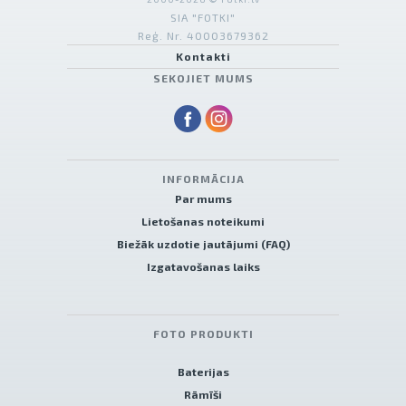
SIA "FOTKI"
Reģ. Nr. 40003679362
Kontakti
SEKOJIET MUMS
INFORMĀCIJA
Par mums
Lietošanas noteikumi
Biežāk uzdotie jautājumi (FAQ)
Izgatavošanas laiks
FOTO PRODUKTI
Baterijas
Rāmīši