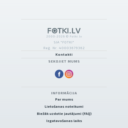
2000-2026 © Fotki.lv
SIA "FOTKI"
Reģ. Nr. 40003679362
Kontakti
SEKOJIET MUMS
INFORMĀCIJA
Par mums
Lietošanas noteikumi
Biežāk uzdotie jautājumi (FAQ)
Izgatavošanas laiks