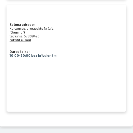
Salona adrese:
Kurzemes prospekts 1a (t/c
"Damme")
tālrunis:
67809420
rakstīt e-mail
Darba laiks:
10:00-20:00 bez brīvdienām