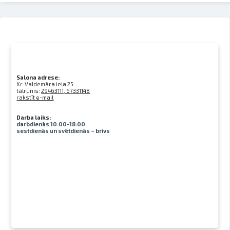
Salona adrese:
Kr. Valdemāra iela 25
tālrunis:
29463111, 67331148
rakstīt e-mail
Darba laiks:
darbdienās 10:00-18:00
sestdienās un svētdienās – brīvs