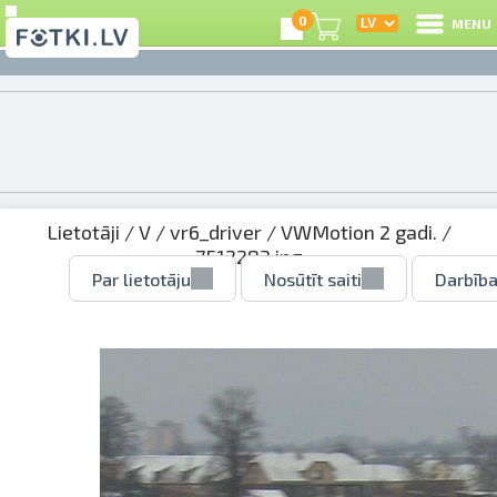
0
MENU
Lietotāji
/
V
/
vr6_driver
/
VWMotion 2 gadi.
/
7512283.jpg
Par lietotāju
Nosūtīt saiti
Darbība