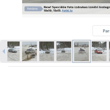
New! Speciālie foto izdrukas izmēri Insta
Reklāma
10x10; 15x15.
fotki.lv
Izdrukas 1h laikā Rīgā – pasūtiet
Par
tiešsaistē
Dažādi formāti un papīra veidi
jūsu foto
Piegāde visā Latvijā vai
saņemšana klātienē