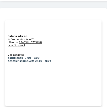
Salona adrese:
Kr. Valdemāra iela 25
tālrunis:
29463111, 67331148
rakstīt e-mail
Darba laiks:
darbdienās 10:00-18:00
sestdienās un svētdienās – brīvs