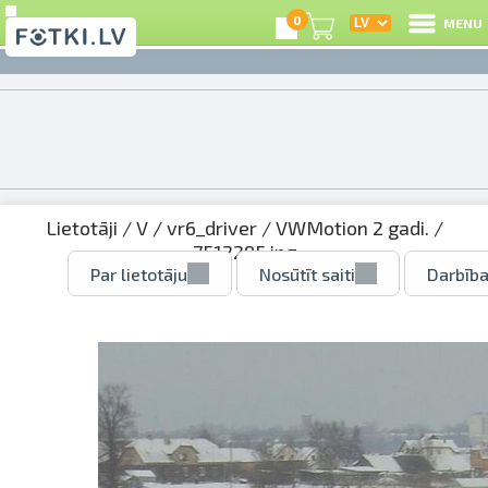
0
MENU
Lietotāji
/
V
/
vr6_driver
/
VWMotion 2 gadi.
/
7512295.jpg
Par lietotāju
Nosūtīt saiti
Darbība