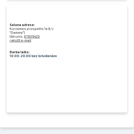
Salona adrese:
Kurzemes prospekts 1a (t/c
"Damme")
tālrunis:
67809420
rakstīt e-mail
Darba laiks:
10:00-20:00 bez brīvdienām