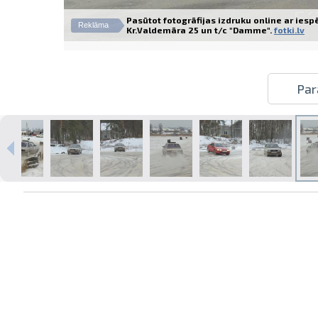
Pasūtot fotogrāfijas izdruku online ar iesp
Reklāma
Kr.Valdemāra 25 un t/c "Damme".
fotki.lv
Izdrukas 1h laikā Rīgā – pasūtiet
Par
tiešsaistē
Dažādi formāti un papīra veidi
jūsu foto
Piegāde visā Latvijā vai
saņemšana klātienē