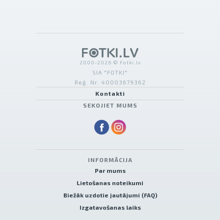
2000-2026 © Fotki.lv
SIA "FOTKI"
Reģ. Nr. 40003679362
Kontakti
SEKOJIET MUMS
INFORMĀCIJA
Par mums
Lietošanas noteikumi
Biežāk uzdotie jautājumi (FAQ)
Izgatavošanas laiks