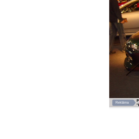
P
Reklāma
"