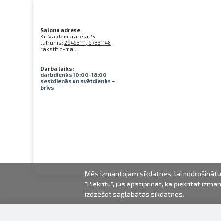
Salona adrese:
Kr. Valdemāra iela 25
tālrunis:
29463111, 67331148
rakstīt e-mail
Darba laiks:
darbdienās 10:00-18:00
sestdienās un svētdienās –
brīvs
Mēs izmantojam sīkdatnes, lai nodrošinātu 
"Piekrītu", jūs apstiprināt, ka piekrītat iz
izdzēšot saglabātās sīkdatnes.