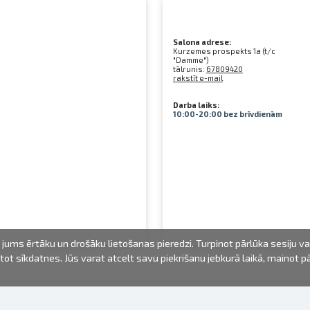
Salona adrese:
Kurzemes prospekts 1a (t/c
"Damme")
tālrunis:
67809420
rakstīt e-mail
Darba laiks:
10:00-20:00 bez brīvdienām
jums ērtāku un drošāku lietošanas pieredzi. Turpinot pārlūka sesiju v
mantot sīkdatnes. Jūs varat atcelt savu piekrišanu jebkurā laikā, mainot 