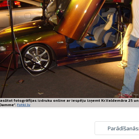
Izdrukas 1h laikā Rīgā – pasūtiet tieš
Dažādi formāti un papīra veidi jūsu 
Piegāde visā Latvijā vai saņemšana kl
asūtot fotogrāfijas izdruku online ar iespēju izņemt Kr.Valdemāra 25 un
Damme".
fotki.lv
Parādīšanās