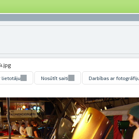
.jpg
 lietotāju
Nosūtīt saiti
Darbības ar fotogrāfij