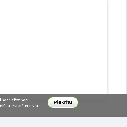
ai nospiežot pogu
Piekrītu
pārlūka iestatījumus un