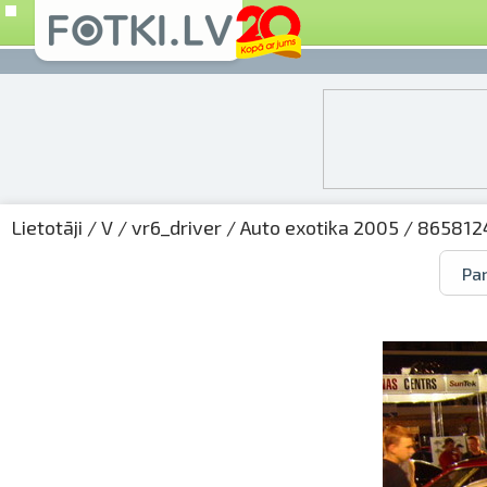
Lietotāji
/
V
/
vr6_driver
/
Auto exotika 2005
/ 8658124
Par