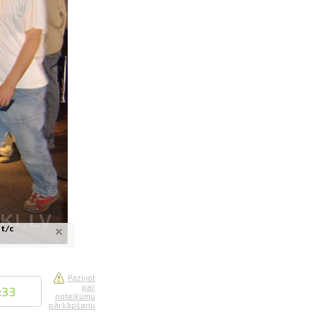
saistē
foto
ātienē
 t/c
Paziņot
par
:
33
noteikumu
pārkāpšanu