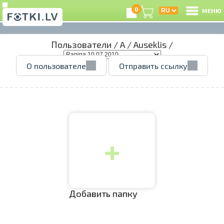
0
МЕНЮ
Пользователи
/
A
/
Auseklis
/
В
О пользователе
Отправить ссылку
Р
З
+
e
Ц
А
Добавить папку
А