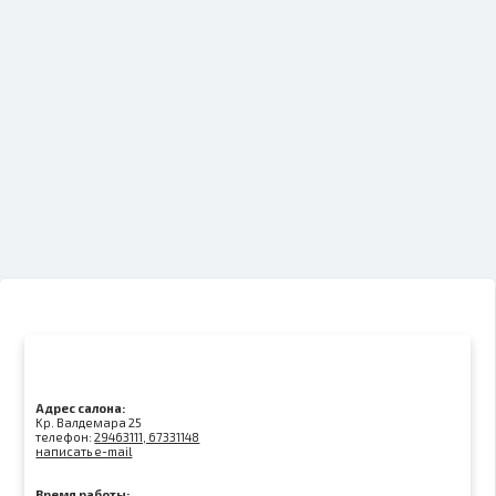
Адрес салона:
Kр. Валдемара 25
телефон:
29463111, 67331148
написать e-mail
Время работы: