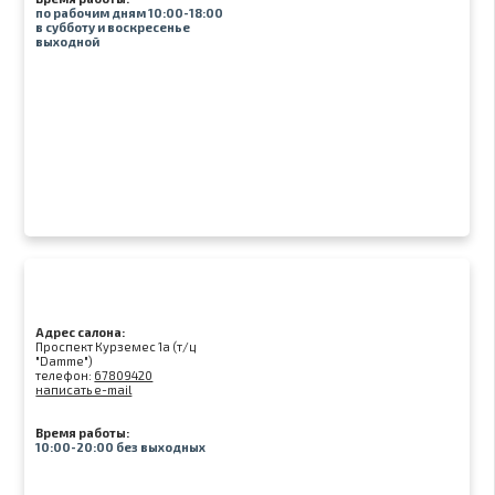
по рабочим дням 10:00-18:00
в субботу и воскресенье
выходной
Адрес салона:
Проспект Курземес 1а (т/ц
"Damme")
телефон:
67809420
написать e-mail
Время работы:
10:00-20:00 без выходных