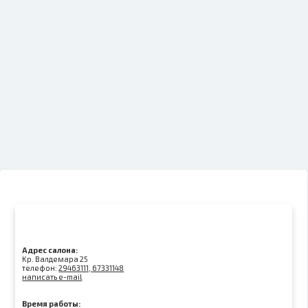
Адрес салона:
Kр. Валдемара 25
телефон:
29463111, 67331148
написать e-mail
Время работы: