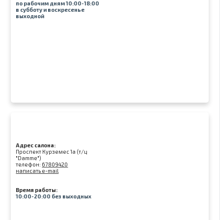
по рабочим дням 10:00-18:00
в субботу и воскресенье
выходной
Адрес салона:
Проспект Курземес 1а (т/ц
"Damme")
телефон:
67809420
написать e-mail
Время работы:
10:00-20:00 без выходных