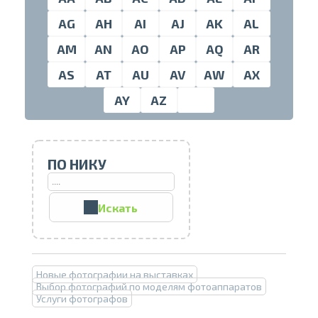
AG
AH
AI
AJ
AK
AL
AM
AN
AO
AP
AQ
AR
Проведите, что
AS
AT
AU
AV
AW
AX
AY
AZ
ПО НИКУ
Искать
Печать в течение 1 часа в Риге –
закажите онлайн
Новые фотографии на выставках
Различные форматы и виды
Выбор фотографий по моделям фотоаппаратов
бумаги для ваших фотографий
Услуги фотографов
Доставка по всей Латвии или