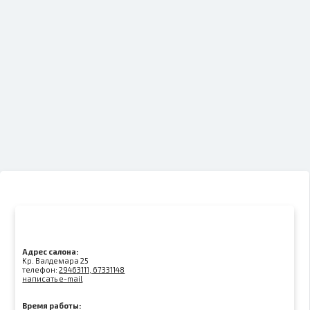
Адрес салона:
Kр. Валдемара 25
телефон:
29463111, 67331148
написать e-mail
Время работы: