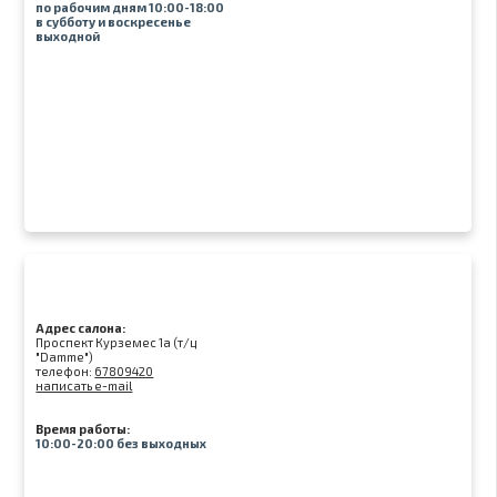
по рабочим дням 10:00-18:00
в субботу и воскресенье
выходной
Адрес салона:
Проспект Курземес 1а (т/ц
"Damme")
телефон:
67809420
написать e-mail
Время работы:
10:00-20:00 без выходных