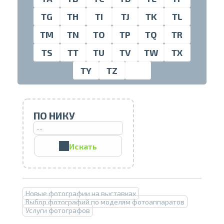
TG
TH
TI
TJ
TK
TL
TM
TN
TO
TP
TQ
TR
Проведите, что
TS
TT
TU
TV
TW
TX
TY
TZ
ПО НИКУ
Искать
Печать в течение 1 часа в Риге –
закажите онлайн
Новые фотографии на выставках
Различные форматы и виды
Выбор фотографий по моделям фотоаппаратов
бумаги для ваших фотографий
Услуги фотографов
Доставка по всей Латвии или