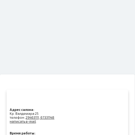
Адрес салона:
Kр. Валдемара 25
телефон:
29463111, 67331148
написать e-mail
Время работы: