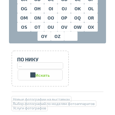
OG
OH
OI
OJ
OK
OL
OM
ON
OO
OP
OQ
OR
Проведите, что
OS
OT
OU
OV
OW
OX
OY
OZ
ПО НИКУ
Искать
Печать в течение 1 часа в Риге –
закажите онлайн
Новые фотографии на выставках
Различные форматы и виды
Выбор фотографий по моделям фотоаппаратов
бумаги для ваших фотографий
Услуги фотографов
Доставка по всей Латвии или