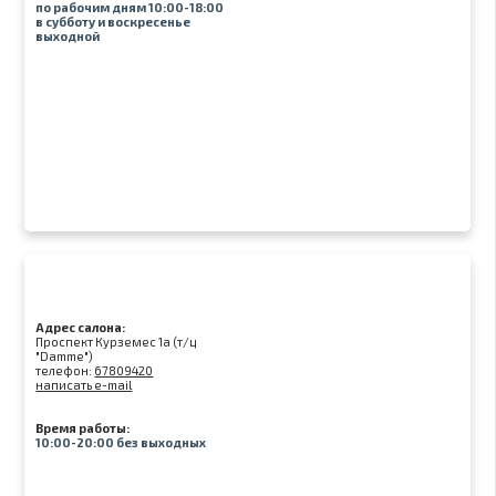
по рабочим дням 10:00-18:00
в субботу и воскресенье
выходной
Адрес салона:
Проспект Курземес 1а (т/ц
"Damme")
телефон:
67809420
написать e-mail
Время работы:
10:00-20:00 без выходных