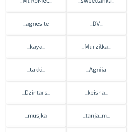
_MuRoMeC_
_sweetlanka_
_agnesite
_DV_
_kaya_
_Murzilka_
_takki_
_Agnija
_Dzintars_
_keisha_
_musjka
_tanja_m_