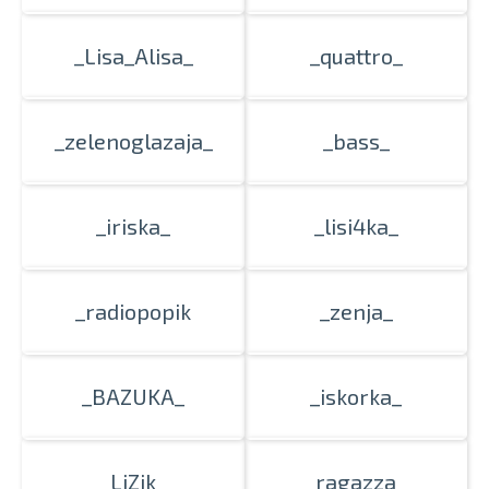
_Lisa_Alisa_
_quattro_
_zelenoglazaja_
_bass_
_iriska_
_lisi4ka_
_radiopopik
_zenja_
_BAZUKA_
_iskorka_
_LiZik_
_ragazza_