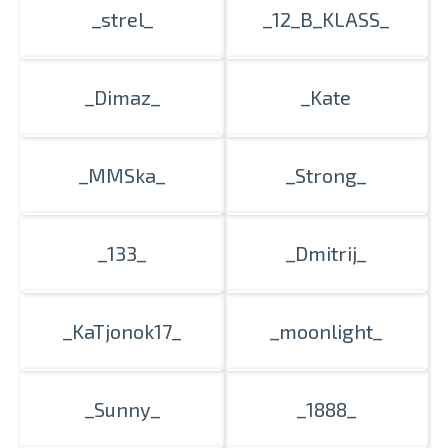
_strel_
_12_B_KLASS_
_Dimaz_
_Kate
_MMSka_
_Strong_
_133_
_Dmitrij_
_KaTjonok17_
_moonlight_
_Sunny_
_1888_