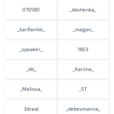
070580
_dashenka_
Проведите, что
_karifan4ik_
_megan_
_speaker_
1803
_db_
_Kariina_
_Melissa_
_ST
3dreal
_debesmanna_