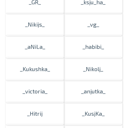
_GR_
_ksju_ha_
_Nikijs_
_vg_
_aNiLa_
_habibi_
_Kukushka_
_Nikolj_
_victoria_
_anjutka_
_Hitrij
_KusjKa_