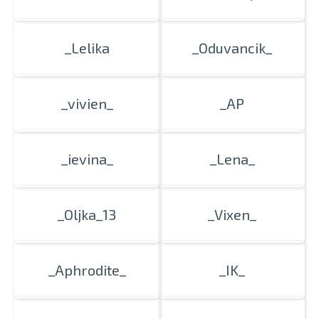
_Lelika
_Oduvancik_
_vivien_
_AP
_ievina_
_Lena_
_Oljka_13
_Vixen_
_Aphrodite_
_IK_