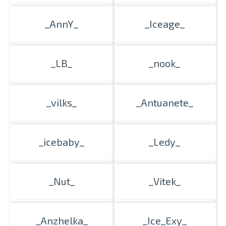
_AnnY_
_Iceage_
_LB_
_nook_
_vilks_
_Antuanete_
_icebaby_
_Ledy_
_Nut_
_Vitek_
_Anzhelka_
_Ice_Exy_