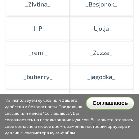
_Zivtina_
_Besjonok_
_I_P_
_Ljolja_
_remi_
_Zuzza_
_buberry_
_jagodka_
_Ljoljka_
_rita_
Мы используем кукисы для Вашего
Соглашаюсь
удобства и безопасности. Продолжая
сессию или нажав "Соглашаюсь", Вы
соглашаетесь на использование кукисов. Вы можете отозвать
_Zuzze_
_Bucha_
своё согласие в любое время, изменив настройки браузера и
удалив с компьютера куки-файлы.