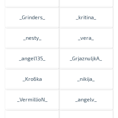
_Grinders_
_kritina_
_nesty_
_vera_
_angel135_
_GrjaznuljkA_
_Kro6ka
_nikija_
_VermillioN_
_angelv_