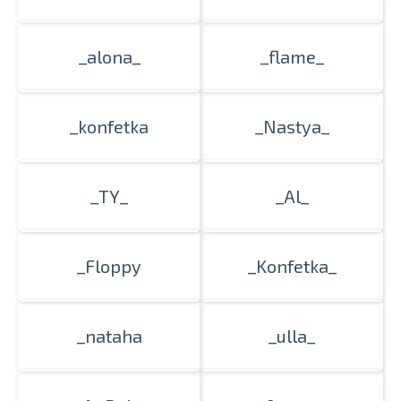
_alona_
_flame_
_konfetka
_Nastya_
_TY_
_Al_
_Floppy
_Konfetka_
_nataha
_ulla_