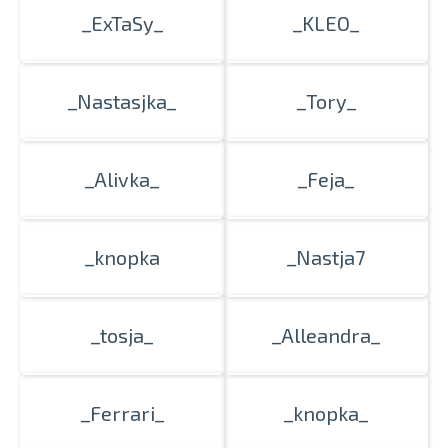
_ExTaSy_
_KLEO_
_Nastasjka_
_Tory_
_Alivka_
_Feja_
_knopka
_Nastja7
_tosja_
_Alleandra_
_Ferrari_
_knopka_