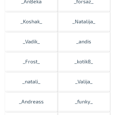
_AnBeka
_forsaz_
_Koshak_
_Natalija_
_Vadik_
_andis
_Frost_
_kotik8_
_natali_
_Valija_
_Andreass
_funky_