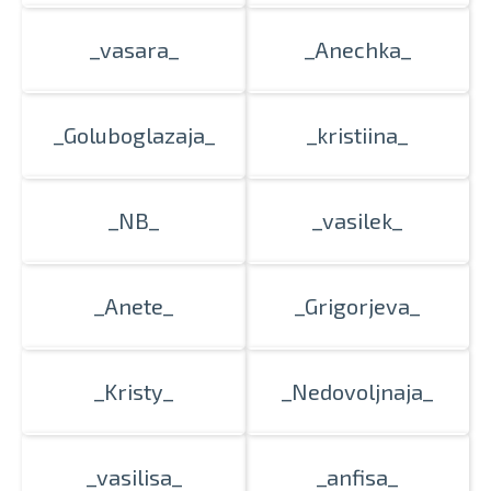
_vasara_
_Anechka_
_Goluboglazaja_
_kristiina_
_NB_
_vasilek_
_Anete_
_Grigorjeva_
_Kristy_
_Nedovoljnaja_
_vasilisa_
_anfisa_