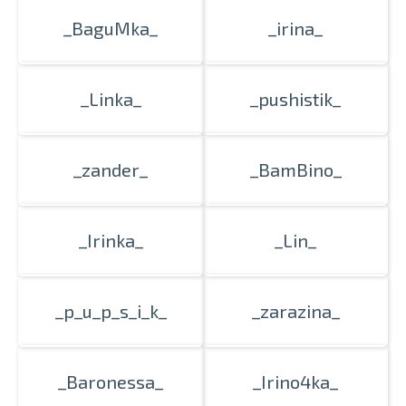
_BaguMka_
_irina_
_Linka_
_pushistik_
_zander_
_BamBino_
_Irinka_
_Lin_
_p_u_p_s_i_k_
_zarazina_
_Baronessa_
_Irino4ka_