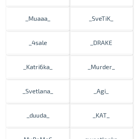
_Muaaa_
_SveTiK_
_4sale
_DRAKE
_Katri6ka_
_Murder_
_Svetlana_
_Agi_
_duuda_
_KAT_