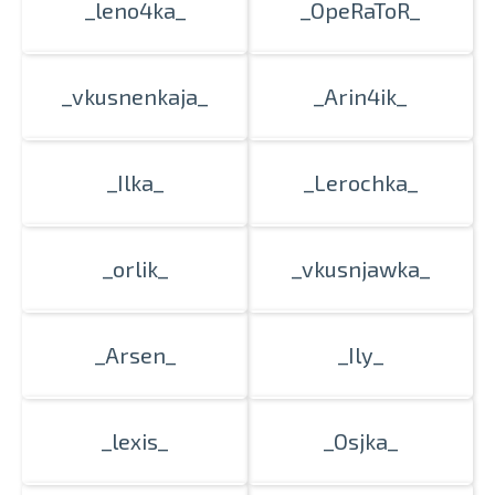
_leno4ka_
_OpeRaToR_
_vkusnenkaja_
_Arin4ik_
_Ilka_
_Lerochka_
_orlik_
_vkusnjawka_
_Arsen_
_Ily_
_lexis_
_Osjka_