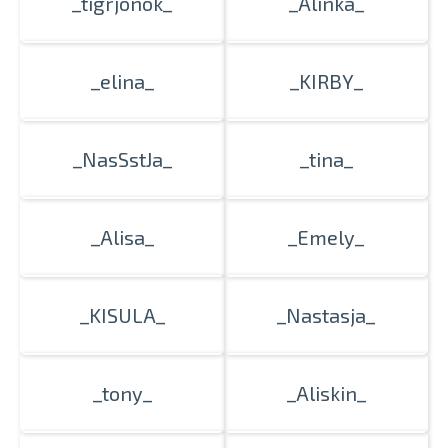
_tigrjonok_
_Alinka_
_elina_
_KIRBY_
_NasSstJa_
_tina_
_Alisa_
_Emely_
_KISULA_
_Nastasja_
_tony_
_Aliskin_