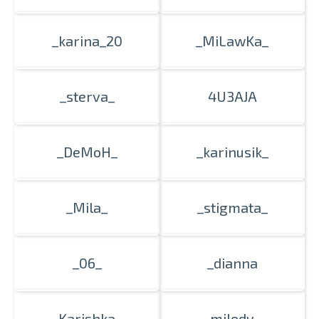
_karina_20
_MiLawKa_
_sterva_
4U3AJA
_DeMoH_
_karinusik_
_Mila_
_stigmata_
_06_
_dianna
_Karishka_
_miledy_