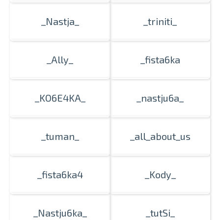
_Nastja_
_triniti_
_Ally_
_fista6ka
_KO6E4KA_
_nastju6a_
_tuman_
_all_about_us
_fista6ka4
_Kody_
_Nastju6ka_
_tutSi_