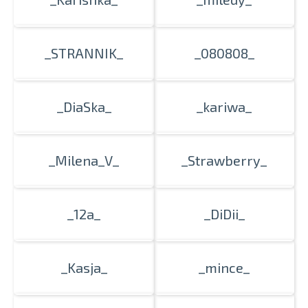
_STRANNIK_
_080808_
_DiaSka_
_kariwa_
_Milena_V_
_Strawberry_
_12a_
_DiDii_
_Kasja_
_mince_