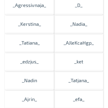
_Agressivnaja_
_D_
Печать в течение 1 часа в Риге –
закажите онлайн
_Kerstina_
_Nadia_
Различные форматы и виды
бумаги для ваших фотографий
Доставка по всей Латвии или
_Tatiana_
_AJleKcaHgp_
самовывоз
_edzjus_
_ket
_Nadin
_Tatjana_
_Ajrin_
_efa_