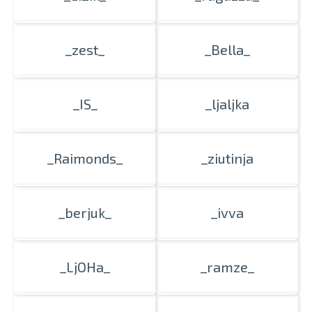
_zest_
_Bella_
_IS_
_ljaljka
_Raimonds_
_ziutinja
_berjuk_
_ivva
_LjOHa_
_ramze_