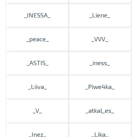
_INESSA_
_Liene_
_peace_
_VVV_
_ASTIS_
_iness_
_Liiva_
_Piwe4ka_
_V_
_atkal_es_
_Inez_
_Lika_