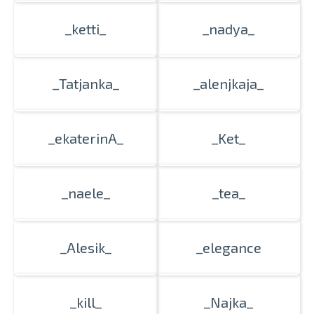
_ketti_
_nadya_
_Tatjanka_
_alenjkaja_
_ekaterinA_
_Ket_
_naele_
_tea_
_Alesik_
_elegance
_kill_
_Najka_