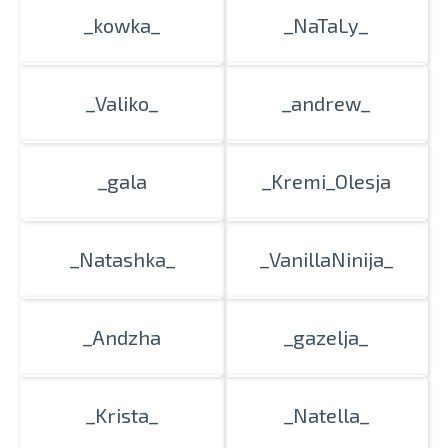
_kowka_
_NaTaLy_
_Valiko_
_andrew_
_gala
_Kremi_Olesja
_Natashka_
_VanillaNinija_
_Andzha
_gazelja_
_Krista_
_Natella_