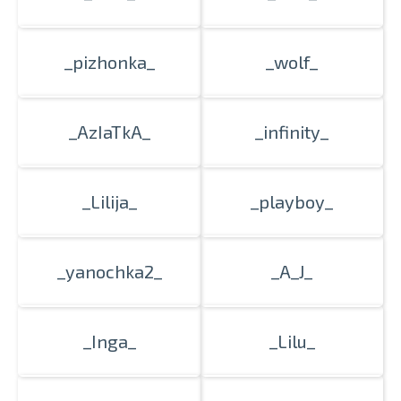
_pizhonka_
_wolf_
_AzIaTkA_
_infinity_
_Lilija_
_playboy_
_yanochka2_
_A_J_
_Inga_
_Lilu_