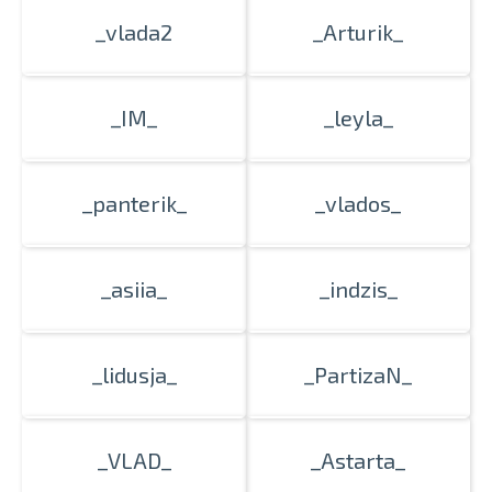
_vlada2
_Arturik_
_IM_
_leyla_
_panterik_
_vlados_
_asiia_
_indzis_
_lidusja_
_PartizaN_
_VLAD_
_Astarta_