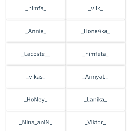
_nimfa_
_viik_
_Annie_
_Hone4ka_
_Lacoste__
_nimfeta_
_vikas_
_AnnyaL_
_HoNey_
_Lanika_
_Nina_aniN_
_Viktor_