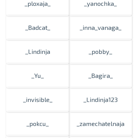
_ploxaja_
_yanochka_
_Badcat_
_inna_vanaga_
_Lindinja
_pobby_
_Yu_
_Bagira_
_invisible_
_Lindinja123
_pokcu_
_zamechatelnaja