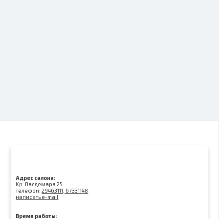
Адрес салона:
Kр. Валдемара 25
телефон:
29463111, 67331148
написать e-mail
Время работы: