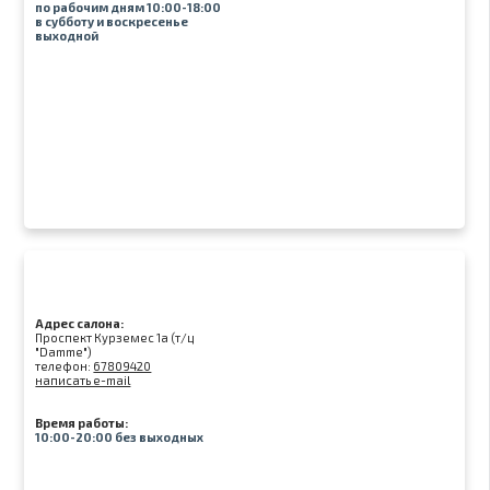
по рабочим дням 10:00-18:00
в субботу и воскресенье
выходной
Адрес салона:
Проспект Курземес 1а (т/ц
"Damme")
телефон:
67809420
написать e-mail
Время работы:
10:00-20:00 без выходных