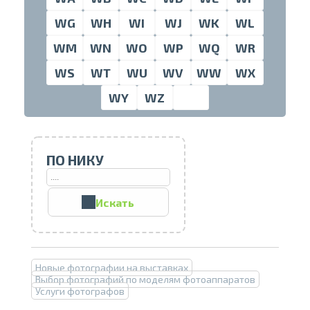
WG
WH
WI
WJ
WK
WL
WM
WN
WO
WP
WQ
WR
Проведите, что
WS
WT
WU
WV
WW
WX
WY
WZ
ПО НИКУ
Искать
Печать в течение 1 часа в Риге –
закажите онлайн
Новые фотографии на выставках
Различные форматы и виды
Выбор фотографий по моделям фотоаппаратов
бумаги для ваших фотографий
Услуги фотографов
Доставка по всей Латвии или