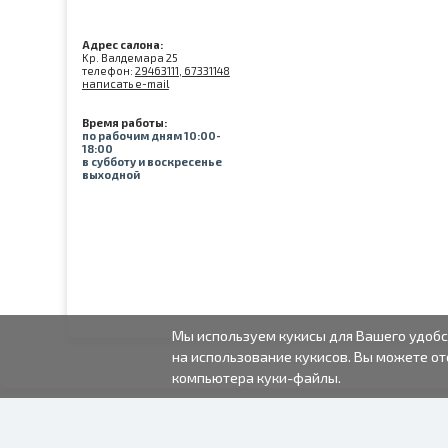
Адрес салона:
Kр. Валдемара 25
телефон:
29463111, 67331148
написать e-mail
Время работы:
по рабочим дням 10:00-
18:00
в субботу и воскресенье
выходной
Мы используем кукисы для Вашего удобс
на использование кукисов. Вы можете от
компьютера куки-файлы.