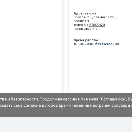
Адрес салона:
Проспект Курземес 1а (т/ц
"Damme")
телефон:
67809420
написать e-mail
Время работы:
10:00-20:00 без выходных
тва и безопасности. Продолжая сессию или нажав "Соглашаюсь", В
озвать своё согласие в любое время, изменив настройки браузера 