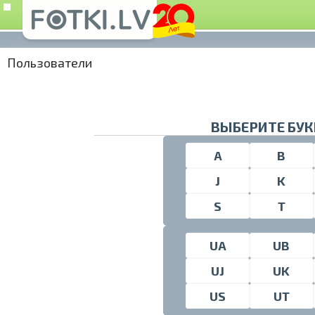
Пользователи
ВЫБЕРИТЕ БУК
A
B
J
K
S
T
UA
UB
UJ
UK
US
UT