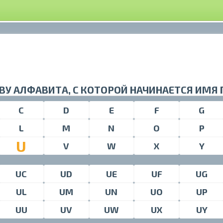
ВУ АЛФАВИТА, С КОТОРОЙ НАЧИНАЕТСЯ ИМЯ
C
D
E
F
G
L
M
N
O
P
U
V
W
X
Y
UC
UD
UE
UF
UG
UL
UM
UN
UO
UP
UU
UV
UW
UX
UY