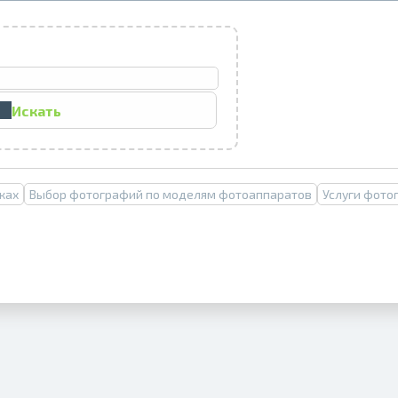
Печать в течение 1 часа в Риге – закаж
Различные форматы и виды бумаги для ваш
Искать
Доставка по всей Латвии или само
ках
Выбор фотографий по моделям фотоаппаратов
Услуги фото